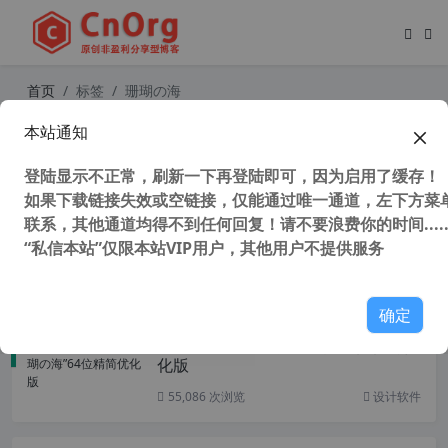
首页
标签
珊瑚の海
本站通知
AutoCAD2023“珊瑚の海”64位精简优
化版
登陆显示不正常，刷新一下再登陆即可，因为启用了缓存！
如果下载链接失效或空链接，仅能通过唯一通道，左下方菜单
联系，其他通道均得不到任何回复！请不要浪费你的时间.....
“私信本站”仅限本站VIP用户，其他用户不提供服务
119,496 次浏览
设计软件
确定
AutoCAD2021“珊瑚の海”64位精简优
化版
55,086 次浏览
设计软件