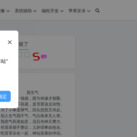
图像
系统辅助
编程开发
苹果安卓
在本页停留了
站”
我共勉
莫生气
确定
人生就像一场戏，因为有缘才相聚。
相扶到老不容易，是否更该去珍惜。
为了小事发脾气，回头想想又何必。
别人生气我不气，气出病来无人替。
我若气死谁如意，况且伤神又费力。
邻居亲朋不要比，儿孙琐事由他去。
吃苦享乐在一起，神仙羡慕好伴侣。