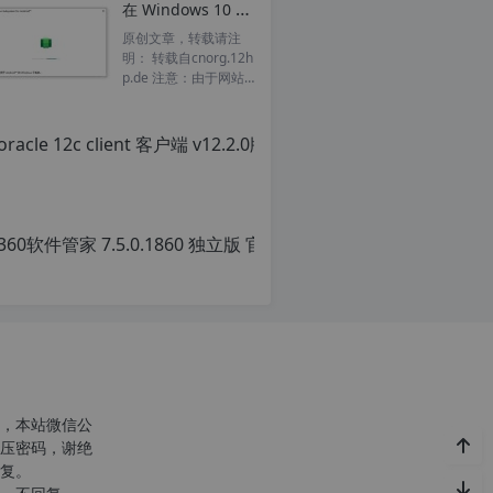
在 Windows 10 安装安卓子系统 WSA for Windows 10 制作安装使用教程
转
载
原创文章，转载请注
自
明： 转载自cnorg.12h
c
p.de 注意：由于网站
n
空间位于国外，建议避
o
开晚上的访问高峰期...
r
g.
1
2
360软
h
p.
原
d
创
e
文
注
章，
意：
转
由
载
于
请
网
注
站
明：
空
转
，本站微信公
间
载
压密码，谢绝
位
自
复。
于
c
国