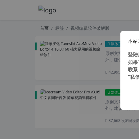
首页
标签
视频编辑软件破解版
本站
独家汉化
媒体工具
原创文章，转载请注
登陆
外，建议避开晚上的
如果
联系
42,995 次浏览
次
“私
Ice
媒体工具
原创文章，转载请注
外，建议避开晚上
37,668 次浏览
次