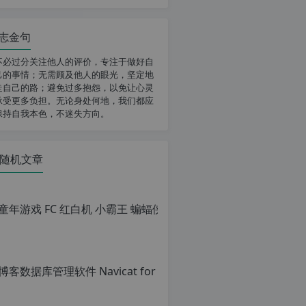
志金句
不必过分关注他人的评价，专注于做好自
己的事情；无需顾及他人的眼光，坚定地
走自己的路；避免过多抱怨，以免让心灵
承受更多负担。无论身处何地，我们都应
保持自我本色，不迷失方向。
随机文章
童年游戏 FC
原
创
文
章，
转
载
请
注
明：