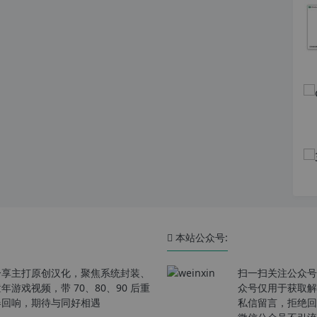
本站公众号:
分享主打原创汉化，聚焦系统封装、
扫一扫关注公众号
戏视频，带 70、80、90 后重
众号仅用于获取解
春回响，期待与同好相遇
私信留言，拒绝回