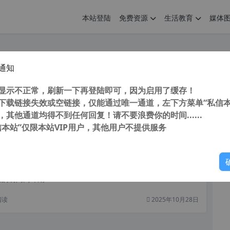
本站登陆
免费资源
生活教育
媒体
通知
 TunesKit AceMovi Video Editor 4.10.0.160 强大易用的视频编辑软件
您
明： 转载自 cnorg.12hp.de 注意： 由于网站空间位于国
显示不正常，刷新一下再登陆即可，因为启用了缓存！
访问高...
下载链接失效或空链接，仅能通过唯一通道，左下方菜单“私信本
，其他通道均得不到任何回复！请不要浪费你的时间......
阅读
2026年1月9日
信本站”仅限本站VIP用户，其他用户不提供服务
你
cream Video Editor Pro v3.05 中文多国语言版 简单视频编辑软件
明： 转载自cnorg.12hp.de 注意：由于网站空间位于国
的访问高峰期...
阅读
2025年10月28日