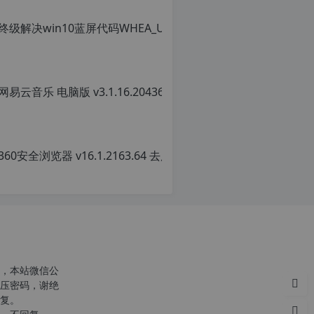
转
载
请
注
明：
网易云音乐 
转
载
原
自
创
c
文
n
章，
o
转
r
载
g.
请
1
注
2
明：
h
转
p.
载
d
自
e
c
注
n
意：
o
，本站微信公
由
r
压密码，谢绝
于
g.
复。
网
1
站