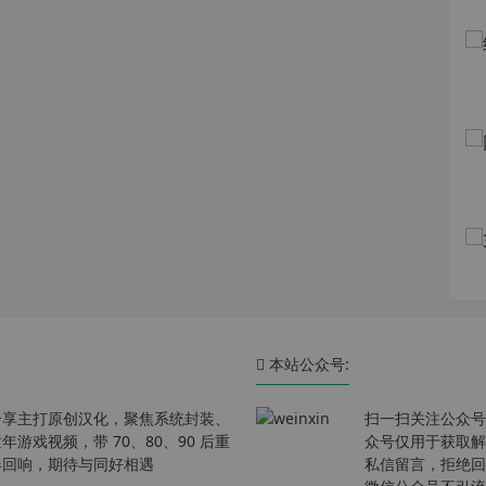
本站公众号:
分享主打原创汉化，聚焦系统封装、
扫一扫关注公众号
戏视频，带 70、80、90 后重
众号仅用于获取解
春回响，期待与同好相遇
私信留言，拒绝回