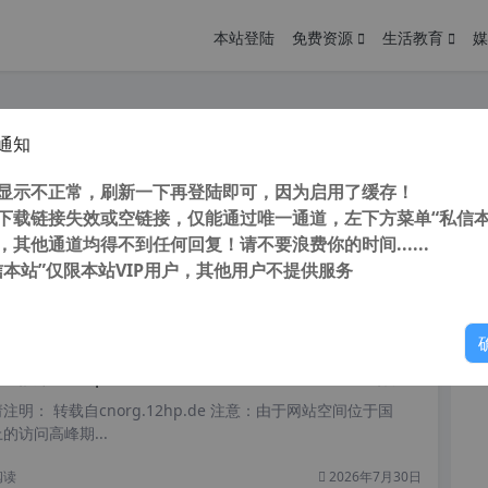
本站登陆
免费资源
生活教育
媒
通知
放大 DVDFab Video Enhancer AI v1.0.3.3 x64 中文版 视频增强工具
您
明： 转载自cnorg.12hp.de 注意：由于网站空间位于国
显示不正常，刷新一下再登陆即可，因为启用了缓存！
的访问高峰期...
下载链接失效或空链接，仅能通过唯一通道，左下方菜单“私信本
，其他通道均得不到任何回复！请不要浪费你的时间......
信本站”仅限本站VIP用户，其他用户不提供服务
你
阅读
四天前
放大 Topaz Video AI v3.5.1 汉化直装版 老视频画质修复工具（仅支持win10以上系统）
明： 转载自cnorg.12hp.de 注意：由于网站空间位于国
的访问高峰期...
阅读
2026年7月30日