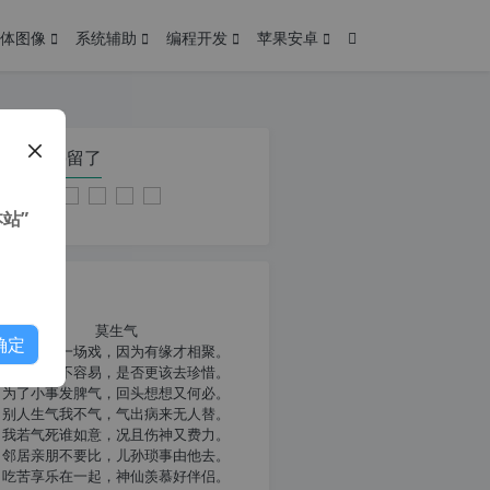
体图像
系统辅助
编程开发
苹果安卓
在本页停留了
站”
我共勉
莫生气
确定
人生就像一场戏，因为有缘才相聚。
相扶到老不容易，是否更该去珍惜。
为了小事发脾气，回头想想又何必。
别人生气我不气，气出病来无人替。
我若气死谁如意，况且伤神又费力。
邻居亲朋不要比，儿孙琐事由他去。
吃苦享乐在一起，神仙羡慕好伴侣。