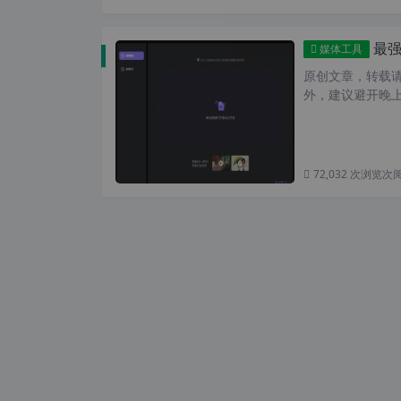
最强视
媒体工具
原创文章，转载请注
外，建议避开晚上的
72,032 次浏览
次