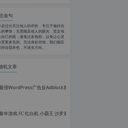
志金句
不必过分关注他人的评价，专注于做好自
己的事情；无需顾及他人的眼光，坚定地
走自己的路；避免过多抱怨，以免让心灵
承受更多负担。无论身处何地，我们都应
保持自我本色，不迷失方向。
随机文章
童年游戏 F
原
创
文
章，