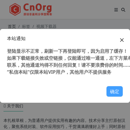
首页
标签
视频下载器
本站通知
独家全网在线视频下载器和音乐转换
器 Keep Streams v1.2.2.8中文激活
登陆显示不正常，刷新一下再登陆即可，因为启用了缓存！
版，可下YouTube、Netflix、优爱腾
等视频
如果下载链接失效或空链接，仅能通过唯一通道，左下方菜单
联系，其他通道均得不到任何回复！请不要浪费你的时间.....
“私信本站”仅限本站VIP用户，其他用户不提供服务
43,944 次浏览
办公网络
确定
关于我们
本扎根草根，为普通用户提供实用有趣的内容。技术分享主打原创汉
化，聚焦系统封装、软件应用技巧，干货满满易懂好上手；同时原创