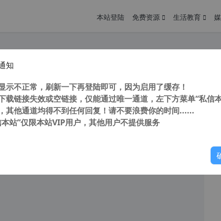
本站登陆
免费资源
生活教育
媒
通知
 Video Repair (视频修复工具) v1.0.0.24 汉化中文版 修复因意外损坏的视频文件
您
明： 转载自 cnorg.12hp.de 注意： 由于网站空间位于国
显示不正常，刷新一下再登陆即可，因为启用了缓存！
访问高...
下载链接失效或空链接，仅能通过唯一通道，左下方菜单“私信本
，其他通道均得不到任何回复！请不要浪费你的时间......
信本站”仅限本站VIP用户，其他用户不提供服务
你
阅读
2025年11月14日