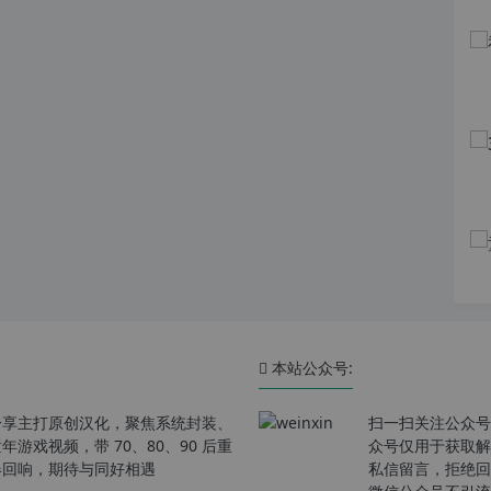
本站公众号:
分享主打原创汉化，聚焦系统封装、
扫一扫关注公众号
戏视频，带 70、80、90 后重
众号仅用于获取解
春回响，期待与同好相遇
私信留言，拒绝回