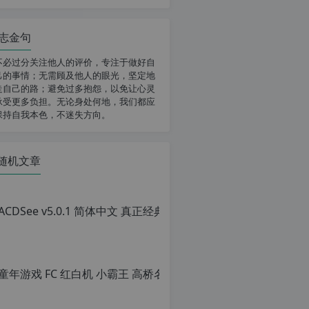
志金句
不必过分关注他人的评价，专注于做好自
己的事情；无需顾及他人的眼光，坚定地
走自己的路；避免过多抱怨，以免让心灵
承受更多负担。无论身处何地，我们都应
保持自我本色，不迷失方向。
随机文章
ACD
原
创
文
章，
转
载
请
注
明：