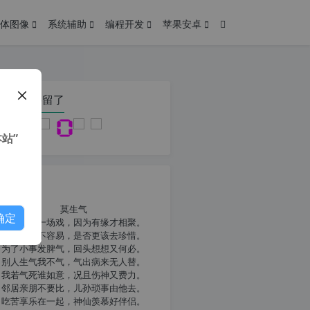
体图像
系统辅助
编程开发
苹果安卓
在本页停留了
站”
我共勉
莫生气
确定
人生就像一场戏，因为有缘才相聚。
相扶到老不容易，是否更该去珍惜。
为了小事发脾气，回头想想又何必。
别人生气我不气，气出病来无人替。
我若气死谁如意，况且伤神又费力。
邻居亲朋不要比，儿孙琐事由他去。
吃苦享乐在一起，神仙羡慕好伴侣。