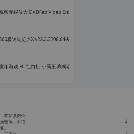
转
载
自
c
n
o
r
g.
1
c
2
h
p.
r
d
g
e
注
意：
由
p
于
网
站
空
，本站微信公
间
压密码，谢绝
位
复。
于
c
国