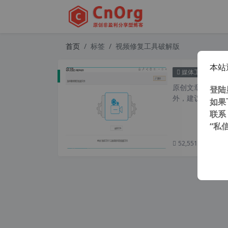
首页
标签
视频修复工具破解版
本站
Remo
媒体工具
原创文章，转载请注
登陆
外，建议避开晚上的
如果
联系
“私
52,551 次浏览
次