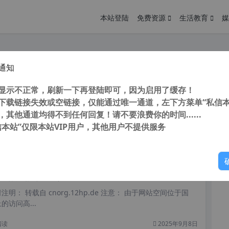
本站登陆
免费资源
生活教育
媒
通知
化 TunesKit Video Repair V1.1.0 中文版 (视频修复工具)
您
明： 转载自cnorg.12hp.de 注意：由于网站空间位于国
显示不正常，刷新一下再登陆即可，因为启用了缓存！
的访问高峰期...
下载链接失效或空链接，仅能通过唯一通道，左下方菜单“私信本
，其他通道均得不到任何回复！请不要浪费你的时间......
信本站”仅限本站VIP用户，其他用户不提供服务
你
阅读
2026年2月16日
频无损放大工具 HitPaw Video Enhancer v1.9.1.0 视频修复增强工具
明： 转载自 cnorg.12hp.de 注意： 由于网站空间位于国
访问高...
阅读
2025年9月8日