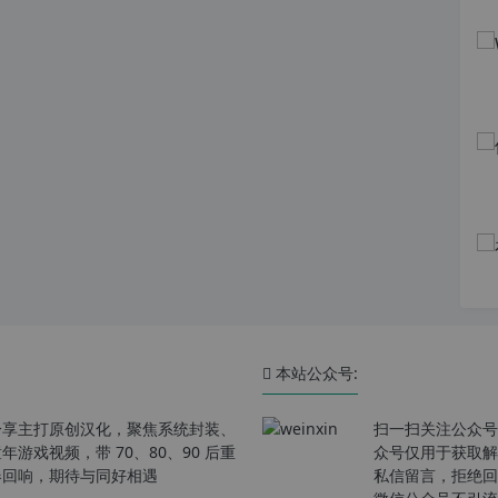
本站公众号:
分享主打原创汉化，聚焦系统封装、
扫一扫关注公众号
戏视频，带 70、80、90 后重
众号仅用于获取解
春回响，期待与同好相遇
私信留言，拒绝回