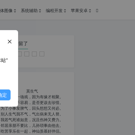
体图像
系统辅助
编程开发
苹果安卓
在本页停留了
站”
我共勉
莫生气
确定
人生就像一场戏，因为有缘才相聚。
相扶到老不容易，是否更该去珍惜。
为了小事发脾气，回头想想又何必。
别人生气我不气，气出病来无人替。
我若气死谁如意，况且伤神又费力。
邻居亲朋不要比，儿孙琐事由他去。
吃苦享乐在一起，神仙羡慕好伴侣。