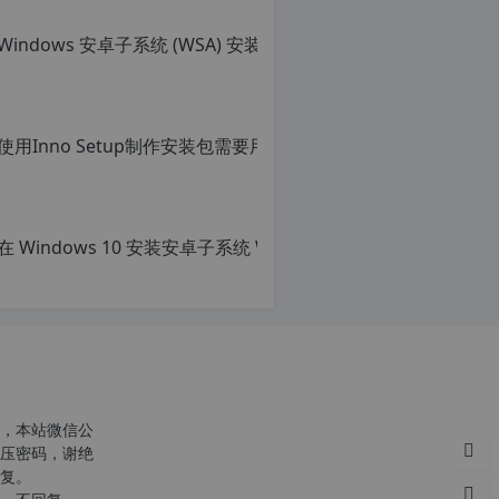
Win
原
创
c
文
章，
使用Inno Setu
转
r
载
原
g
请
创
注
文
明：
章，
转
转
p
载
载
自
请
c
注
n
明：
o
转
r
载
g.
自
1
c
2
n
h
o
，本站微信公
p.
r
压密码，谢绝
d
g.
复。
e
1