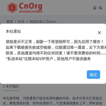
首页
标签
视频转换工具amv
本站通知
最强视频压缩转换软件 Arctime Pro
v4.2 字幕制作软件 4G视频压缩后仅6
登陆显示不正常，刷新一下再登陆即可，因为启用了缓存！
00M且保留画质
如果下载链接失效或空链接，仅能通过唯一通道，左下方菜单
联系，其他通道均得不到任何回复！请不要浪费你的时间.....
“私信本站”仅限本站VIP用户，其他用户不提供服务
50,109 次浏览
媒体工具
确定
关于我们
本扎根草根，为普通用户提供实用有趣的内容。技术分享主打原创汉
化，聚焦系统封装、软件应用技巧，干货满满易懂好上手；同时原创