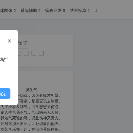
体图像
系统辅助
编程开发
苹果安卓
在本页停留了
站”
我共勉
莫生气
确定
人生就像一场戏，因为有缘才相聚。
相扶到老不容易，是否更该去珍惜。
为了小事发脾气，回头想想又何必。
别人生气我不气，气出病来无人替。
我若气死谁如意，况且伤神又费力。
邻居亲朋不要比，儿孙琐事由他去。
吃苦享乐在一起，神仙羡慕好伴侣。