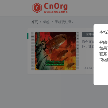
首页
标签
手机玩红警2
本站
让手机
童年游戏
原创文章，转载请注
登陆
外，建议避开晚上
如果
联系
“私
33,349 次浏览
次