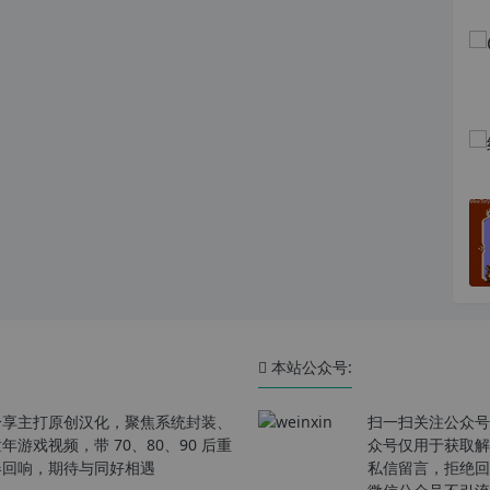
本站公众号:
分享主打原创汉化，聚焦系统封装、
扫一扫关注公众号
戏视频，带 70、80、90 后重
众号仅用于获取解
春回响，期待与同好相遇
私信留言，拒绝回