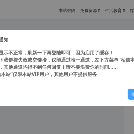
本站登陆
免费资源
生活教育
媒
通知
也能玩红警2游戏ExaGear Strategies v3模拟器直装版附教程
您
明： 转载自cnorg.12hp.de 注意：由于网站空间位于国
显示不正常，刷新一下再登陆即可，因为启用了缓存！
的访问高峰期...
下载链接失效或空链接，仅能通过唯一通道，左下方菜单“私信本
，其他通道均得不到任何回复！请不要浪费你的时间......
信本站”仅限本站VIP用户，其他用户不提供服务
你
阅读
2026年4月12日