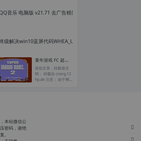
QQ音乐 电脑版 v
转
载
原
自
创
c
文
n
章，
o
转
r
载
g.
请
1
注
2
明：
童年游戏 FC 超级玛丽2 超级马里奥2 一命通关视频
h
转
p.
载
原创文章，转载请注
d
自
明： 转载自 cnorg.12
e
c
hp.de 注意： 由于网
注
n
站空间位于国外，建议
意：
o
避开晚上的访问高...
由
r
于
g.
网
1
站
2
空
h
，本站微信公
间
p.
压密码，谢绝
位
d
复。
于
e
国