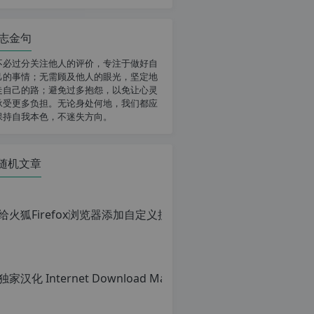
志金句
不必过分关注他人的评价，专注于做好自
己的事情；无需顾及他人的眼光，坚定地
走自己的路；避免过多抱怨，以免让心灵
承受更多负担。无论身处何地，我们都应
保持自我本色，不迷失方向。
随机文章
给火狐Fi
原
创
文
章，
转
载
请
注
明：