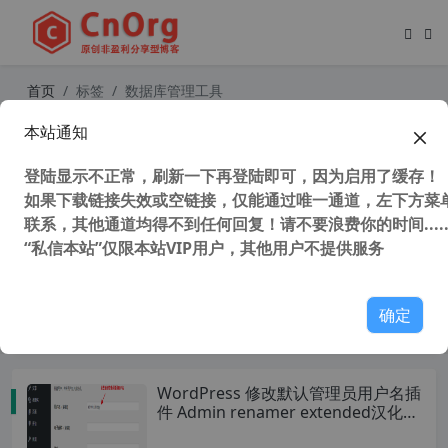
首页
标签
数据库管理工具
本站通知
全能数据库管理软件Navicat Premiu
m v16.0.14官方中文正式版(含安装破
登陆显示不正常，刷新一下再登陆即可，因为启用了缓存！
解教程) 32/64位
如果下载链接失效或空链接，仅能通过唯一通道，左下方菜单
105,981 次浏览
编程工具
联系，其他通道均得不到任何回复！请不要浪费你的时间.....
“私信本站”仅限本站VIP用户，其他用户不提供服务
Microsoft SQL Server 2016 官方简
体中文64位企业版下载（含激活序列
号密钥）
确定
53,344 次浏览
编程工具
WordPress 修改默认管理员用户名插
件 Admin renamer extended汉化版
【更新到 v3.2.1】