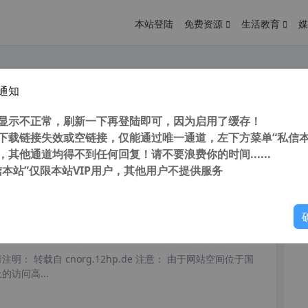
本站登陆
免费资源
生活教育
媒
通知
库管理软件Navicat Premium v16.0.14官方中文正式版(含安装破解教程) 32/64位
您
明： 转载自cnorg.12hp.de 注意：由于网站空间位于国
显示不正常，刷新一下再登陆即可，因为启用了缓存！
的访问高峰期...
下载链接失效或空链接，仅能通过唯一通道，左下方菜单“私信本
，其他通道均得不到任何回复！请不要浪费你的时间......
信本站”仅限本站VIP用户，其他用户不提供服务
你
阅读
近三天内
cle 12c client 客户端 v12.2.0版 非数据库服务端 附安装教程
明： 转载自 cnorg.12hp.de 注意： 由于网站空间位于国
访问高...