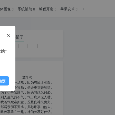
体图像
系统辅助
编程开发
苹果安卓
在本页停留了
站”
我共勉
莫生气
确定
人生就像一场戏，因为有缘才相聚。
相扶到老不容易，是否更该去珍惜。
为了小事发脾气，回头想想又何必。
别人生气我不气，气出病来无人替。
我若气死谁如意，况且伤神又费力。
邻居亲朋不要比，儿孙琐事由他去。
吃苦享乐在一起，神仙羡慕好伴侣。