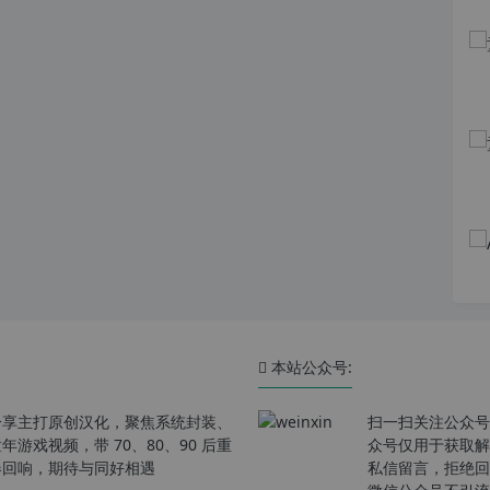
本站公众号:
分享主打原创汉化，聚焦系统封装、
扫一扫关注公众号
戏视频，带 70、80、90 后重
众号仅用于获取解
春回响，期待与同好相遇
私信留言，拒绝回