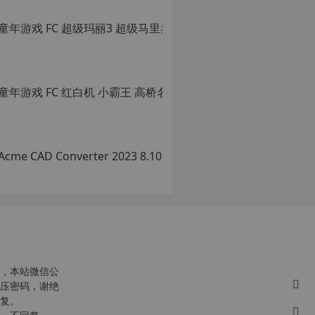
童年游戏 FC
原
创
文
章，
转
载
请
注
明：
转
载
自
c
n
o
r
g.
1
c
2
h
，本站微信公
p.
r
压密码，谢绝
d
g
复。
e