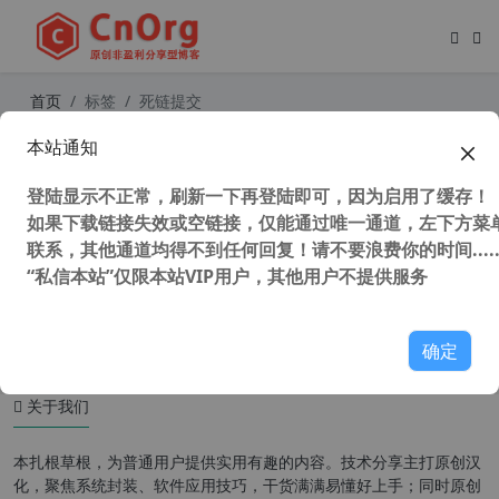
首页
标签
死链提交
本站通知
WordPress实现自动记录404死链并
提交百度站长平台（防重复）
登陆显示不正常，刷新一下再登陆即可，因为启用了缓存！
如果下载链接失效或空链接，仅能通过唯一通道，左下方菜单
联系，其他通道均得不到任何回复！请不要浪费你的时间.....
“私信本站”仅限本站VIP用户，其他用户不提供服务
34,789 次浏览
WordPress主题
确定
关于我们
本扎根草根，为普通用户提供实用有趣的内容。技术分享主打原创汉
化，聚焦系统封装、软件应用技巧，干货满满易懂好上手；同时原创