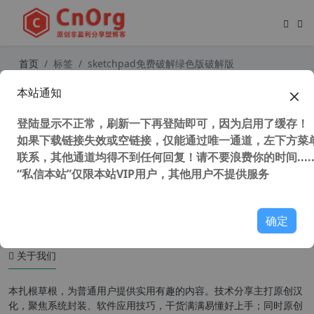
首页
标签
sketchpad免费破解绿色版破解版
本站通知
几何画板 The Geometers Sketchpa
d 5.06 中文增强版 数学教学与图形绘
登陆显示不正常，刷新一下再登陆即可，因为启用了缓存！
制工具
如果下载链接失效或空链接，仅能通过唯一通道，左下方菜单
联系，其他通道均得不到任何回复！请不要浪费你的时间.....
“私信本站”仅限本站VIP用户，其他用户不提供服务
11,500 次浏览
图形图像
确定
关于我们
本扎根草根，为普通用户提供实用有趣的内容。技术分享主打原创汉
化，聚焦系统封装、软件应用技巧，干货满满易懂好上手；同时原创