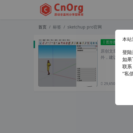
首页
标签
sketchup pro官网
本站
草图大
图形图像
原创文章，转载请注
登陆
外，建议避开晚上
如果
联系
“私
29,650 次浏览
次