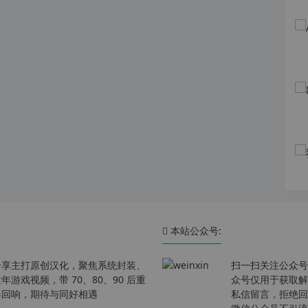
本站公众号:
分享主打原创汉化，聚焦系统封装、
扫一扫关注公众号
戏视频，带 70、80、90 后重
众号仅用于获取解
春回响，期待与同好相遇
私信留言，拒绝回