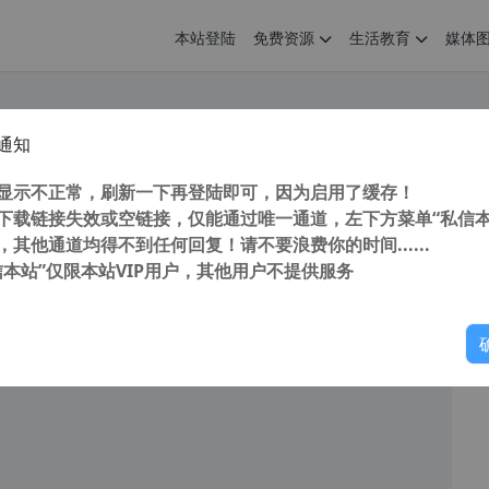
本站登陆
免费资源
生活教育
媒体
通知
师 SketchUp Pro 2021 v21.1.332.0 中文版(附激活补丁+安装教程)
您
明： 转载自cnorg.12hp.de 注意：由于网站空间位于国
显示不正常，刷新一下再登陆即可，因为启用了缓存！
的访问高峰期...
下载链接失效或空链接，仅能通过唯一通道，左下方菜单“私信本
，其他通道均得不到任何回复！请不要浪费你的时间......
信本站”仅限本站VIP用户，其他用户不提供服务
你
阅读
2026年5月9日