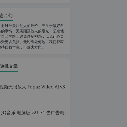
志金句
不必过分关注他人的评价，专注于做好自
己的事情；无需顾及他人的眼光，坚定地
走自己的路；避免过多抱怨，以免让心灵
承受更多负担。无论身处何地，我们都应
保持自我本色，不迷失方向。
随机文章
QQ音乐 电脑版 v
原
创
文
章，