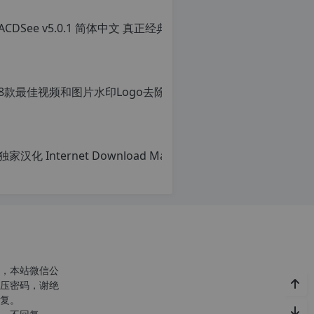
ACD
转
载
原
请
创
注
文
明：
章，
8款最佳视频和图片水印Lo
转
转
载
载
原
自
请
创
c
注
文
n
明：
章，
o
转
转
r
载
载
g.
自
请
1
c
注
2
n
明：
h
o
转
p.
r
载
d
g.
自
e
1
c
注
2
n
意：
h
o
，本站微信公
由
p.
r
压密码，谢绝
于
d
g.
复。
网
e
1
站