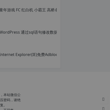
c
r
g
，本站微信公
p
压密码，谢绝
复。