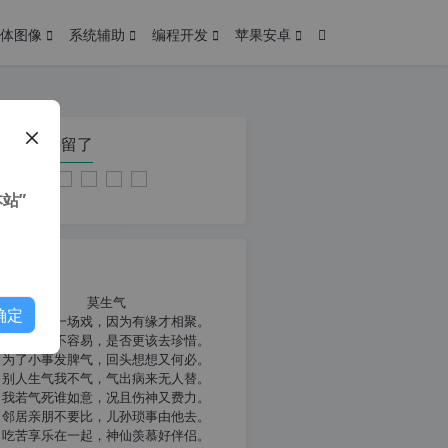
体图像
系统辅助
编程开发
苹果安卓
在本页停留了
站”
我共勉
莫生气
确定
人生就像一场戏，因为有缘才相聚。
相扶到老不容易，是否更该去珍惜。
为了小事发脾气，回头想想又何必。
别人生气我不气，气出病来无人替。
我若气死谁如意，况且伤神又费力。
邻居亲朋不要比，儿孙琐事由他去。
吃苦享乐在一起，神仙羡慕好伴侣。