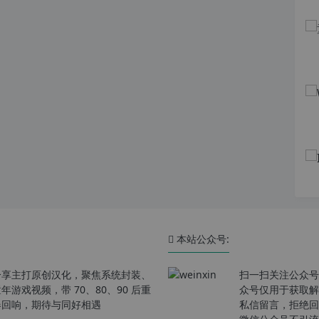
本站公众号:
分享主打原创汉化，聚焦系统封装、
扫一扫关注公众号
戏视频，带 70、80、90 后重
众号仅用于获取解
春回响，期待与同好相遇
私信留言，拒绝回