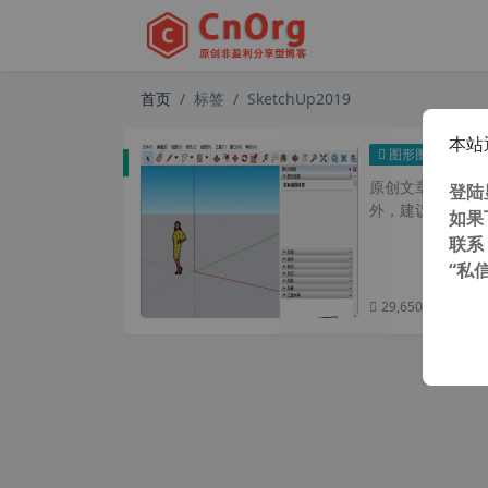
首页
标签
SketchUp2019
本站
草图大
图形图像
原创文章，转载请注
登陆
外，建议避开晚上
如果
联系
“私
29,650 次浏览
次