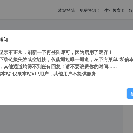
本站登陆
免费资源
生活教育
媒
通知
师 SketchUp Pro 2021 v21.1.332.0 中文版(附激活补丁+安装教程)
您
明： 转载自cnorg.12hp.de 注意：由于网站空间位于国
显示不正常，刷新一下再登陆即可，因为启用了缓存！
的访问高峰期...
下载链接失效或空链接，仅能通过唯一通道，左下方菜单“私信本
，其他通道均得不到任何回复！请不要浪费你的时间......
信本站”仅限本站VIP用户，其他用户不提供服务
你
阅读
2026年5月9日