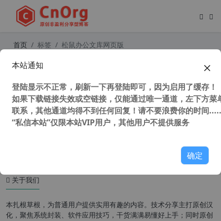
首页
标签
松鼠办公文库网页版
本站通知
最新最全文库下载神器，免费下载全
网文库，冰点文库、松鼠办公和小叶
登陆显示不正常，刷新一下再登陆即可，因为启用了缓存！
文库下载器
如果下载链接失效或空链接，仅能通过唯一通道，左下方菜单
联系，其他通道均得不到任何回复！请不要浪费你的时间.....
“私信本站”仅限本站VIP用户，其他用户不提供服务
54,676 次浏览
办公网络
确定
关于我们
本扎根草根，为普通用户提供实用有趣的内容。技术分享主打原创汉
化，聚焦系统封装、软件应用技巧，干货满满易懂好上手；同时原创