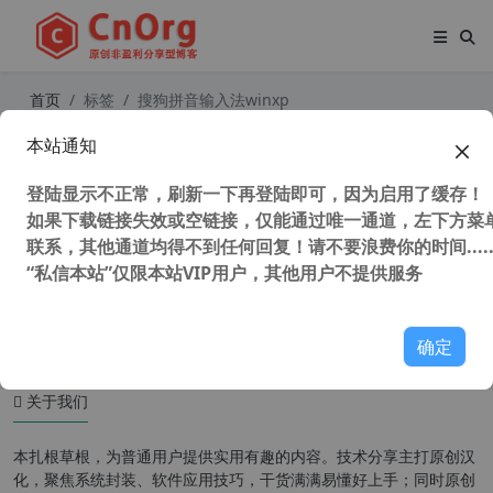
首页
标签
搜狗拼音输入法winxp
本站通知
支持winxp拼音输入法 搜狗拼音输入
法 v10.5.0.4737去广告精简优化版
登陆显示不正常，刷新一下再登陆即可，因为启用了缓存！
如果下载链接失效或空链接，仅能通过唯一通道，左下方菜单
联系，其他通道均得不到任何回复！请不要浪费你的时间.....
“私信本站”仅限本站VIP用户，其他用户不提供服务
142,866 次浏览
XP专区
确定
关于我们
本扎根草根，为普通用户提供实用有趣的内容。技术分享主打原创汉
化，聚焦系统封装、软件应用技巧，干货满满易懂好上手；同时原创