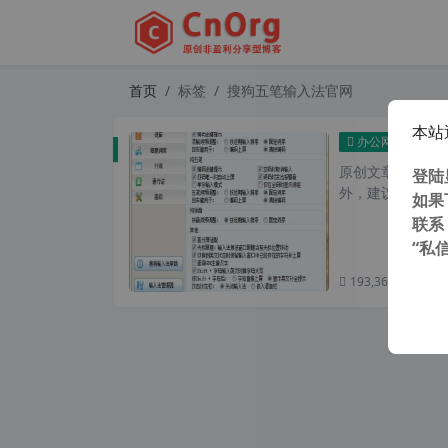
首页
标签
搜狗五笔输入法官网
本站
搜狗
办公网络
原创文章，转载请注
登陆
外，建议避开晚上的
如果
联系
“私
193,366 次浏览
次