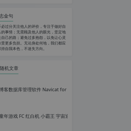
志金句
不必过分关注他人的评价，专注于做好自
己的事情；无需顾及他人的眼光，坚定地
走自己的路；避免过多抱怨，以免让心灵
承受更多负担。无论身处何地，我们都应
保持自我本色，不迷失方向。
随机文章
童年游戏
原
创
文
章，