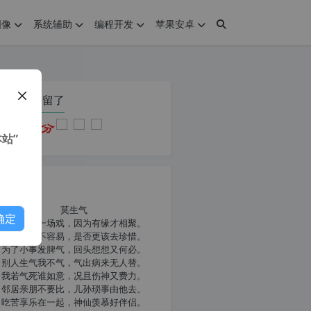
图像
系统辅助
编程开发
苹果安卓
在本页停留了
站”
我共勉
莫生气
确定
人生就像一场戏，因为有缘才相聚。
相扶到老不容易，是否更该去珍惜。
为了小事发脾气，回头想想又何必。
别人生气我不气，气出病来无人替。
我若气死谁如意，况且伤神又费力。
邻居亲朋不要比，儿孙琐事由他去。
吃苦享乐在一起，神仙羡慕好伴侣。