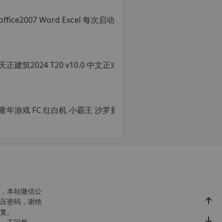
office
转
载
原
请
创
注
文
明：
章，
转
转
载
载
自
请
c
注
n
明：
童年游戏 F
o
转
r
载
原
g.
自
创
1
c
文
2
n
章，
h
o
转
p.
r
载
d
g.
请
e
1
注
注
2
明：
意：
h
转
，本站微信公
由
p.
载
压密码，谢绝
于
d
自
复。
网
e
c
站