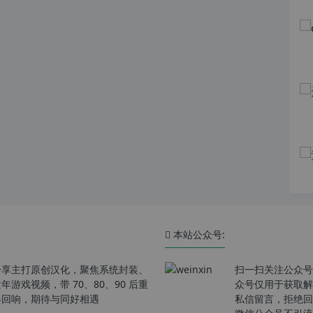
本站公众号:
分享主打原创汉化，聚焦系统封装、
扫一扫关注公众号
戏视频，带 70、80、90 后重
众号仅用于获取解
春回响，期待与同好相遇
私信留言，拒绝回