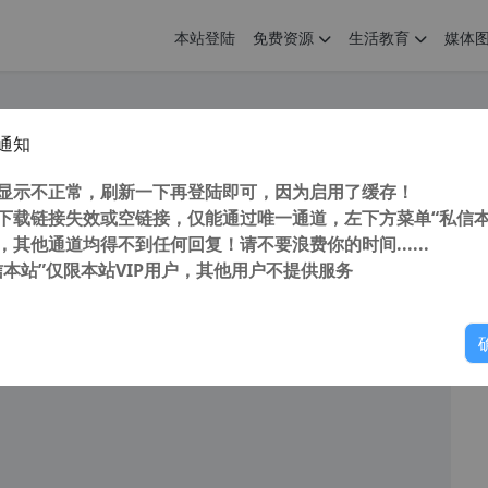
本站登陆
免费资源
生活教育
媒体
通知
五笔输入法 5.5c v5.5.0.2581去广告去升级电脑版
您
明： 转载自 cnorg.12hp.de 注意： 由于网站空间位于国
显示不正常，刷新一下再登陆即可，因为启用了缓存！
访问高...
下载链接失效或空链接，仅能通过唯一通道，左下方菜单“私信本
，其他通道均得不到任何回复！请不要浪费你的时间......
信本站”仅限本站VIP用户，其他用户不提供服务
你
阅读
2025年9月4日