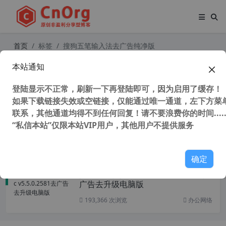
首页
标签
搜狗五笔输入法去广告纯净版
本站通知
支持winxp五笔输入法 搜狗五笔输入
法 5.2.0.2462 去升级版
登陆显示不正常，刷新一下再登陆即可，因为启用了缓存！
如果下载链接失效或空链接，仅能通过唯一通道，左下方菜单
联系，其他通道均得不到任何回复！请不要浪费你的时间.....
“私信本站”仅限本站VIP用户，其他用户不提供服务
29,726 次浏览
XP专区
确定
搜狗五笔输入法 5.5c v5.5.0.2581去
广告去升级电脑版
193,366 次浏览
办公网络