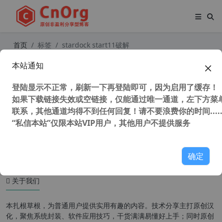
首页
标签
stardock start11破解
本站通知
Stardock Start11 (Win11开始菜单增
强工具) v1.36 中文增强直装破解版
登陆显示不正常，刷新一下再登陆即可，因为启用了缓存！
如果下载链接失效或空链接，仅能通过唯一通道，左下方菜单
联系，其他通道均得不到任何回复！请不要浪费你的时间.....
“私信本站”仅限本站VIP用户，其他用户不提供服务
37,138 次浏览
系统相关
确定
关于我们
本扎根草根，为普通用户提供实用有趣的内容。技术分享主打原创汉
化，聚焦系统封装、软件应用技巧，干货满满易懂好上手；同时原创