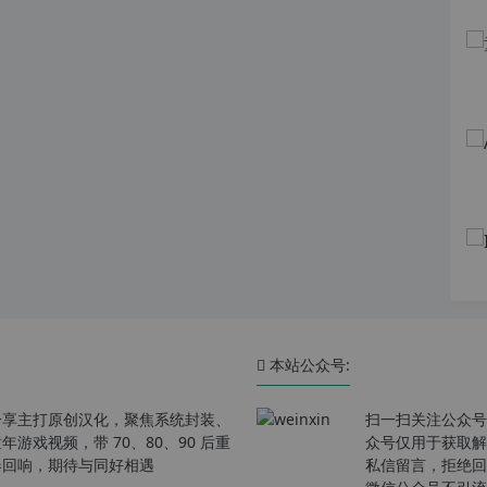
本站公众号:
分享主打原创汉化，聚焦系统封装、
扫一扫关注公众号
戏视频，带 70、80、90 后重
众号仅用于获取解
春回响，期待与同好相遇
私信留言，拒绝回