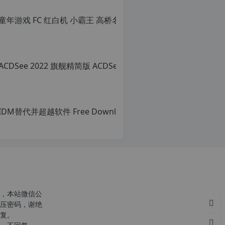
c
r
g
p
c
n
o
r
g.
1
2
h
，本站微信公
p.
压密码，谢绝
d
复。
e