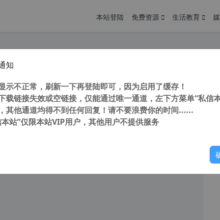
本站登陆
免费资源
生活教育
媒
通知
rtAllBack (Win11开始菜单增强工具) v3.5.6.4569 中文直装破解版
您
明： 转载自cnorg.12hp.de 注意：由于网站空间位于国
显示不正常，刷新一下再登陆即可，因为启用了缓存！
的访问高峰期...
下载链接失效或空链接，仅能通过唯一通道，左下方菜单“私信本
，其他通道均得不到任何回复！请不要浪费你的时间......
信本站”仅限本站VIP用户，其他用户不提供服务
你
阅读
2026年6月22日