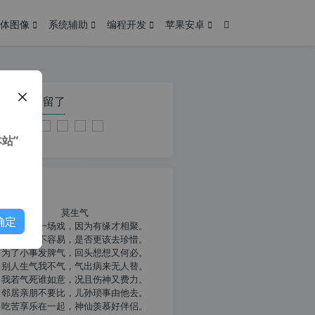
体图像
系统辅助
编程开发
苹果安卓
在本页停留了
站”
我共勉
莫生气
确定
人生就像一场戏，因为有缘才相聚。
相扶到老不容易，是否更该去珍惜。
为了小事发脾气，回头想想又何必。
别人生气我不气，气出病来无人替。
我若气死谁如意，况且伤神又费力。
邻居亲朋不要比，儿孙琐事由他去。
吃苦享乐在一起，神仙羡慕好伴侣。