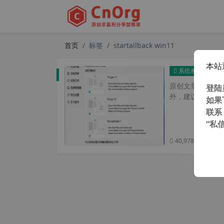
首页
标签
startallback win11
本站
Sta
系统相关
原创文章，转载请注
登陆
外，建议避开晚上
如果
联系
“私
40,978 次浏览
次