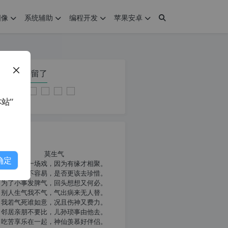
图像
系统辅助
编程开发
苹果安卓
在本页停留了
站”
我共勉
莫生气
确定
人生就像一场戏，因为有缘才相聚。
相扶到老不容易，是否更该去珍惜。
为了小事发脾气，回头想想又何必。
别人生气我不气，气出病来无人替。
我若气死谁如意，况且伤神又费力。
邻居亲朋不要比，儿孙琐事由他去。
吃苦享乐在一起，神仙羡慕好伴侣。