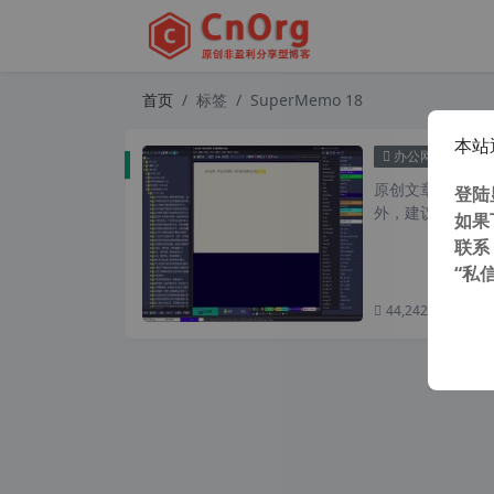
首页
标签
SuperMemo 18
本站
Sup
办公网络
原创文章，转载请注
登陆
外，建议避开晚上
如果
联系
“私
44,242 次浏览
次