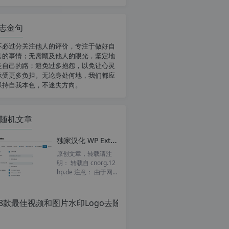
志金句
不必过分关注他人的评价，专注于做好自
己的事情；无需顾及他人的眼光，坚定地
走自己的路；避免过多抱怨，以免让心灵
承受更多负担。无论身处何地，我们都应
保持自我本色，不迷失方向。
随机文章
独家汉化 WP External Links v2.63 插件汉化版 WordPress 在新标签页/新窗口打开链接插件
原创文章，转载请注
明： 转载自 cnorg.12
hp.de 注意： 由于网
站空间位于国外，建议
8款最佳视频和图片水印Lo
避开晚上的访问高...
原
创
文
章，