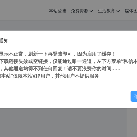
本站登陆
免费资源
生活教育
媒体
通知
erMemo 18 v1.3.1 (超级记忆神器) 汉化破解版 中文懒人包
您
明： 转载自cnorg.12hp.de 注意：由于网站空间位于国
显示不正常，刷新一下再登陆即可，因为启用了缓存！
的访问高峰期...
下载链接失效或空链接，仅能通过唯一通道，左下方菜单“私信本
，其他通道均得不到任何回复！请不要浪费你的时间......
信本站”仅限本站VIP用户，其他用户不提供服务
你
阅读
2025年9月29日