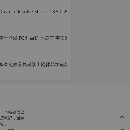
转
载
请
注
明：
转
载
自
c
n
o
r
g.
1
2
h
p.
d
e
注
意：
，本站微信公
由
压密码，谢绝
于
复。
网
站