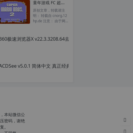
童年游戏 FC 超级玛丽2 超级马里奥2 一命通关视频
转
载
原创文章，转载请注
请
明： 转载自 cnorg.12
注
hp.de 注意： 由于网
明：
站空间位于国外，建议
转
避开晚上的访问高...
载
自
c
n
ACD
o
r
原
g.
创
1
文
2
章，
h
转
p.
载
d
请
e
注
注
明：
意：
转
，本站微信公
由
载
压密码，谢绝
于
自
复。
网
c
站