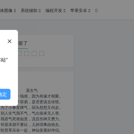
体图像
系统辅助
编程开发
苹果安卓
在本页停留了
站”
我共勉
莫生气
确定
人生就像一场戏，因为有缘才相聚。
相扶到老不容易，是否更该去珍惜。
为了小事发脾气，回头想想又何必。
别人生气我不气，气出病来无人替。
我若气死谁如意，况且伤神又费力。
邻居亲朋不要比，儿孙琐事由他去。
吃苦享乐在一起，神仙羡慕好伴侣。