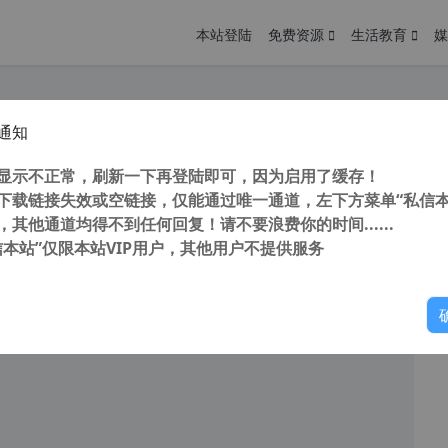
本站登陆
免费资源
生活教育
媒
通知
QQ2022 v9.6.8 28823 正式版 纯净去广告优化安装版
您
明： 转载自cnorg.12hp.de 注意：由于网站空间位于国
显示不正常，刷新一下再登陆即可，因为启用了缓存！
的访问高峰期...
下载链接失效或空链接，仅能通过唯一通道，左下方菜单“私信本
，其他通道均得不到任何回复！请不要浪费你的时间......
信本站”仅限本站VIP用户，其他用户不提供服务
你
阅读
2026年6月8日