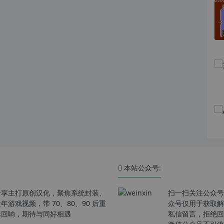
本站公众号:
分享主打原创汉化，聚焦系统封装、
扫一扫关注公众号
戏视频，带 70、80、90 后重
众号仅用于获取解
春回响，期待与同好相遇
私信留言，拒绝回