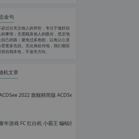
志金句
不必过分关注他人的评价，专注于做好自
己的事情；无需顾及他人的眼光，坚定地
走自己的路；避免过多抱怨，以免让心灵
承受更多负担。无论身处何地，我们都应
保持自我本色，不迷失方向。
随机文章
童年游戏 FC
原
创
文
章，