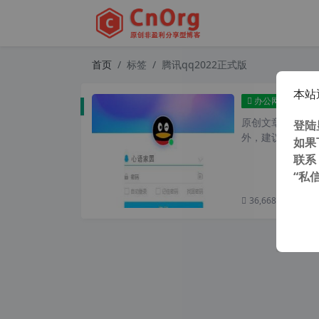
首页
标签
腾讯qq2022正式版
本站
腾讯
办公网络
原创文章，转载请注
登陆
外，建议避开晚上
如果
联系
“私
36,668 次浏览
次