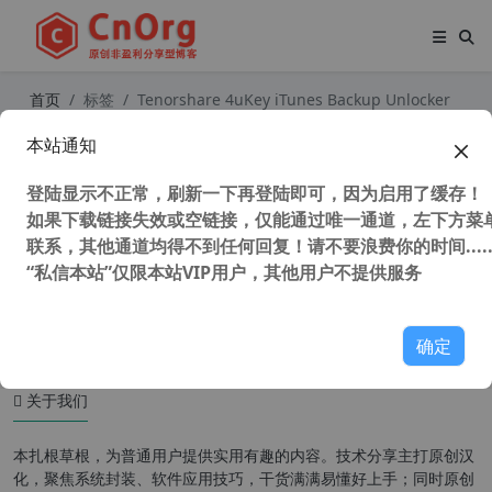
首页
标签
Tenorshare 4uKey iTunes Backup Unlocker
本站通知
独家汉化 Tenorshare 4uKey iTunes
Backup Unlocker 5.2.28.3 iTunes备
登陆显示不正常，刷新一下再登陆即可，因为启用了缓存！
份工具 iTunes备份密码忘记找回工具
如果下载链接失效或空链接，仅能通过唯一通道，左下方菜单
联系，其他通道均得不到任何回复！请不要浪费你的时间.....
“私信本站”仅限本站VIP用户，其他用户不提供服务
68,722 次浏览
苹果移动
确定
关于我们
本扎根草根，为普通用户提供实用有趣的内容。技术分享主打原创汉
化，聚焦系统封装、软件应用技巧，干货满满易懂好上手；同时原创