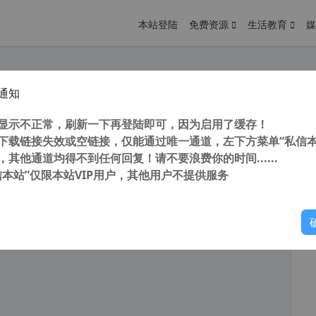
本站登陆
免费资源
生活教育
媒
通知
WordPress多用途企业主题 The7 Theme 中文汉化授权版更新至 v10.2.0
您
明： 转载自cnorg.12hp.de 注意：由于网站空间位于国
显示不正常，刷新一下再登陆即可，因为启用了缓存！
的访问高峰期...
下载链接失效或空链接，仅能通过唯一通道，左下方菜单“私信本
，其他通道均得不到任何回复！请不要浪费你的时间......
信本站”仅限本站VIP用户，其他用户不提供服务
你
阅读
2026年4月23日