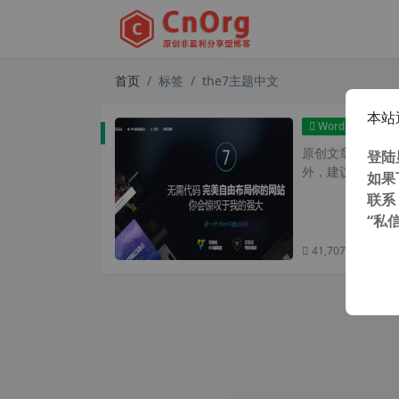
首页
标签
the7主题中文
本站
WordPress主题
原创文章，转载请注
登陆
外，建议避开晚上
如果
联系
“私
41,707 次浏览
次