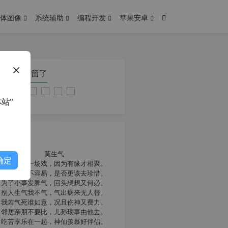
体图像
系统辅助
编程开发
苹果安卓
在本页停留了
站”
我共勉
莫生气
确定
人生就像一场戏，因为有缘才相聚。
相扶到老不容易，是否更该去珍惜。
为了小事发脾气，回头想想又何必。
别人生气我不气，气出病来无人替。
我若气死谁如意，况且伤神又费力。
邻居亲朋不要比，儿孙琐事由他去。
吃苦享乐在一起，神仙羡慕好伴侣。