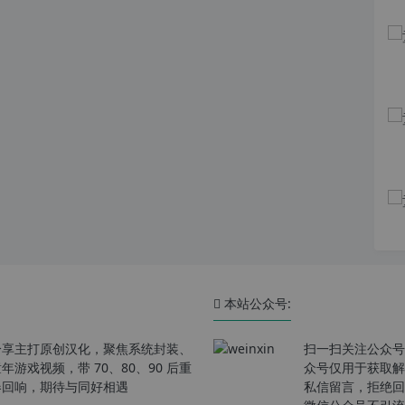
本站公众号:
分享主打原创汉化，聚焦系统封装、
扫一扫关注公众号
戏视频，带 70、80、90 后重
众号仅用于获取解
春回响，期待与同好相遇
私信留言，拒绝回