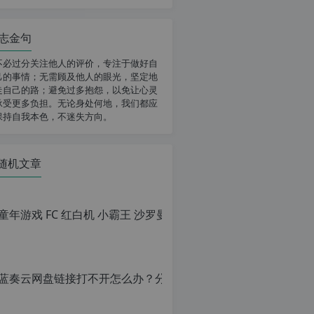
志金句
不必过分关注他人的评价，专注于做好自
己的事情；无需顾及他人的眼光，坚定地
走自己的路；避免过多抱怨，以免让心灵
承受更多负担。无论身处何地，我们都应
保持自我本色，不迷失方向。
随机文章
童年游戏 F
原
创
文
章，
转
载
请
注
明：