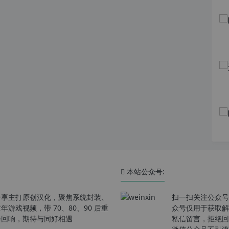
本站公众号:
分享主打原创汉化，聚焦系统封装、
扫一扫关注公众号
戏视频，带 70、80、90 后重
众号仅用于获取解
春回响，期待与同好相遇
私信留言，拒绝回