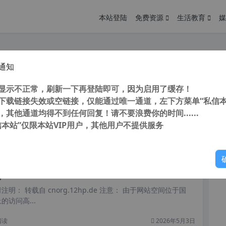
本站登陆
免费资源
生活教育
媒
通知
5种方式给WordPress博客用户登录页面添加验证码
您
明： 转载自 cnorg.12hp.de 注意： 由于网站空间位于国
显示不正常，刷新一下再登陆即可，因为启用了缓存！
访问高...
下载链接失效或空链接，仅能通过唯一通道，左下方菜单“私信本
，其他通道均得不到任何回复！请不要浪费你的时间......
信本站”仅限本站VIP用户，其他用户不提供服务
你
阅读
2026年5月4日
为WordPress博客新用户注册页面添加十以内运算验证码
明： 转载自 cnorg.12hp.de 注意： 由于网站空间位于国
访问高...
阅读
2026年5月3日