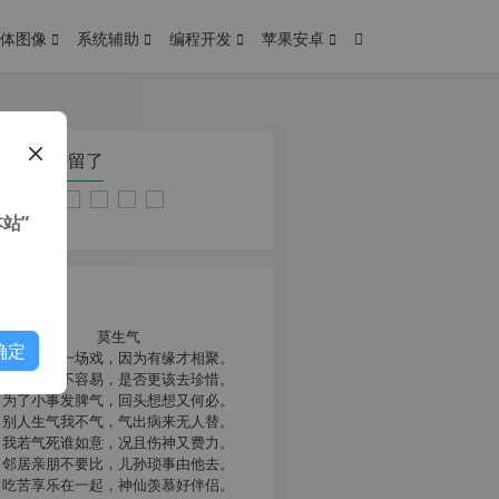
体图像
系统辅助
编程开发
苹果安卓
在本页停留了
站”
我共勉
莫生气
确定
人生就像一场戏，因为有缘才相聚。
相扶到老不容易，是否更该去珍惜。
为了小事发脾气，回头想想又何必。
别人生气我不气，气出病来无人替。
我若气死谁如意，况且伤神又费力。
邻居亲朋不要比，儿孙琐事由他去。
吃苦享乐在一起，神仙羡慕好伴侣。