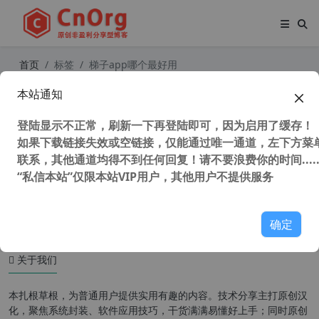
首页
标签
梯子app哪个最好用
本站通知
永久免费最快科学上网神器加速器梯
子跳墙工具 V+P+N，油管下载最高达
登陆显示不正常，刷新一下再登陆即可，因为启用了缓存！
8M/秒，亲测唯一高速稳定20年未跑
路
如果下载链接失效或空链接，仅能通过唯一通道，左下方菜单
联系，其他通道均得不到任何回复！请不要浪费你的时间.....
“私信本站”仅限本站VIP用户，其他用户不提供服务
45,506 次浏览
其他免费
确定
关于我们
本扎根草根，为普通用户提供实用有趣的内容。技术分享主打原创汉
化，聚焦系统封装、软件应用技巧，干货满满易懂好上手；同时原创