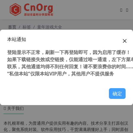
首页
标签
童年游戏大全
本站通知
本站 任天堂 红白机 小霸王 FC/SFC 童
年游戏 视频合集发布了
登陆显示不正常，刷新一下再登陆即可，因为启用了缓存！
如果下载链接失效或空链接，仅能通过唯一通道，左下方菜单
联系，其他通道均得不到任何回复！请不要浪费你的时间.....
“私信本站”仅限本站VIP用户，其他用户不提供服务
36,488 次浏览
童年游戏
确定
关于我们
本扎根草根，为普通用户提供实用有趣的内容。技术分享主打原创汉
化，聚焦系统封装、软件应用技巧，干货满满易懂好上手；同时原创