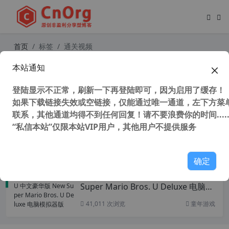
首页
标签
通关视频
本站通知
童年游戏 新超级马里奥兄弟U 中文豪
华版 世界1 全明星金币和秘密出口 通
登陆显示不正常，刷新一下再登陆即可，因为启用了缓存！
关视频
如果下载链接失效或空链接，仅能通过唯一通道，左下方菜单
联系，其他通道均得不到任何回复！请不要浪费你的时间.....
“私信本站”仅限本站VIP用户，其他用户不提供服务
53,548 次浏览
童年游戏
确定
新超级马里奥兄弟U 中文豪华版 New
Super Mario Bros. U Deluxe 电脑模
拟器版
41,011 次浏览
童年游戏