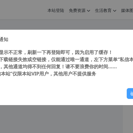
本站登陆
免费资源
生活教育
媒体
通知
企业带宽救星！ 微信v4.1.1.19 x64 电脑双开版 免广告 阻止升级 不修改官方文件
您
明： 转载自 cnorg.12hp.de 注意： 由于网站空间位于国
显示不正常，刷新一下再登陆即可，因为启用了缓存！
访问高...
下载链接失效或空链接，仅能通过唯一通道，左下方菜单“私信本
，其他通道均得不到任何回复！请不要浪费你的时间......
信本站”仅限本站VIP用户，其他用户不提供服务
你
阅读
2025年12月26日