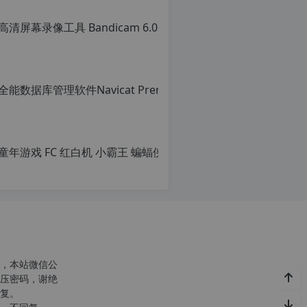
童年游戏 FC
原
创
c
文
n
章，
o
转
r
载
g
请
1
注
2
明：
h
转
，本站微信公
p
载
压密码，谢绝
d
自
复。
e
c