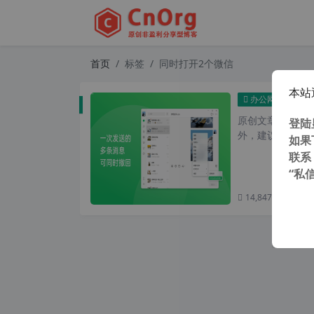
首页
标签
同时打开2个微信
本站
独家 
办公网络
原创文章，转载请注
登陆
外，建议避开晚上的
如果
联系
“私
14,847 次浏览
次