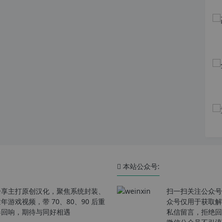
本站公众号:
分享主打原创汉化，聚焦系统封装、
扫一扫关注公众号
戏视频，带 70、80、90 后重
众号仅用于获取解
春回响，期待与同好相遇
私信留言，拒绝回