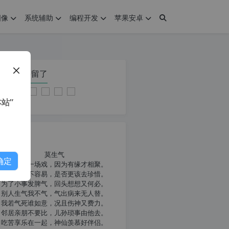
图像
系统辅助
编程开发
苹果安卓
在本页停留了
站”
我共勉
莫生气
确定
人生就像一场戏，因为有缘才相聚。
相扶到老不容易，是否更该去珍惜。
为了小事发脾气，回头想想又何必。
别人生气我不气，气出病来无人替。
我若气死谁如意，况且伤神又费力。
邻居亲朋不要比，儿孙琐事由他去。
吃苦享乐在一起，神仙羡慕好伴侣。