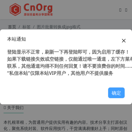
首页
标签
图片批量转换成jpg格式
本站通知
支持winxp看图软件 Imagine v1.6.0
中文版 集成插件 免费图片浏览器 支
登陆显示不正常，刷新一下再登陆即可，因为启用了缓存！
持右键看图预览 图片批量压缩转换软
件
如果下载链接失效或空链接，仅能通过唯一通道，左下方菜单
联系，其他通道均得不到任何回复！请不要浪费你的时间.....
“私信本站”仅限本站VIP用户，其他用户不提供服务
47,821 次浏览
XP专区
确定
关于我们
本扎根草根，为普通用户提供实用有趣的内容。技术分享主打原创汉
化，聚焦系统封装、软件应用技巧，干货满满易懂好上手；同时原创