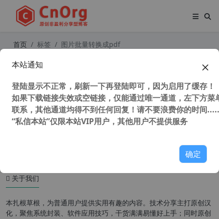
首页
标签
图片批量转换成pdf
本站通知
支持winxp看图软件 Imagine v1.6.0
中文版 集成插件 免费图片浏览器 支
登陆显示不正常，刷新一下再登陆即可，因为启用了缓存！
持右键看图预览 图片批量压缩转换软
件
如果下载链接失效或空链接，仅能通过唯一通道，左下方菜单
联系，其他通道均得不到任何回复！请不要浪费你的时间.....
“私信本站”仅限本站VIP用户，其他用户不提供服务
47,821 次浏览
XP专区
确定
关于我们
本扎根草根，为普通用户提供实用有趣的内容。技术分享主打原创汉
化，聚焦系统封装、软件应用技巧，干货满满易懂好上手；同时原创