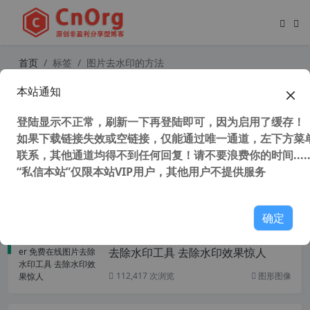
首页
标签
图片去水印的方法
本站通知
图片去水印工具 Teorex Inpaint 9.1
中文特别版
登陆显示不正常，刷新一下再登陆即可，因为启用了缓存！
如果下载链接失效或空链接，仅能通过唯一通道，左下方菜单
联系，其他通道均得不到任何回复！请不要浪费你的时间.....
“私信本站”仅限本站VIP用户，其他用户不提供服务
41,813 次浏览
图形图像
确定
WatermarkRemover 免费在线图片
去除水印工具 去除水印效果惊人
112,417 次浏览
图形图像