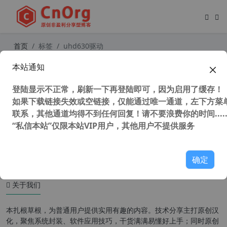
首页
标签
uhd630驱动
本站通知
英特尔 intel 7、8、9代CPU集成显卡
32/64位驱动（ 集显驱动 核显驱动 ）
登陆显示不正常，刷新一下再登陆即可，因为启用了缓存！
如果下载链接失效或空链接，仅能通过唯一通道，左下方菜单
联系，其他通道均得不到任何回复！请不要浪费你的时间.....
“私信本站”仅限本站VIP用户，其他用户不提供服务
36,021 次浏览
系统相关
确定
关于我们
本扎根草根，为普通用户提供实用有趣的内容。技术分享主打原创汉
化，聚焦系统封装、软件应用技巧，干货满满易懂好上手；同时原创