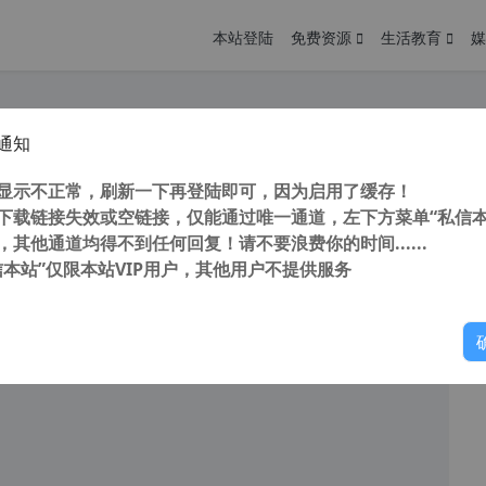
本站登陆
免费资源
生活教育
媒
通知
载器 (Uninstall Tool) 3.6.1.5687 绿色中文便携正式版
您
明： 转载自 cnorg.12hp.de 注意： 由于网站空间位于国
显示不正常，刷新一下再登陆即可，因为启用了缓存！
访问高...
下载链接失效或空链接，仅能通过唯一通道，左下方菜单“私信本
，其他通道均得不到任何回复！请不要浪费你的时间......
阅读
2025年11月13日
信本站”仅限本站VIP用户，其他用户不提供服务
你