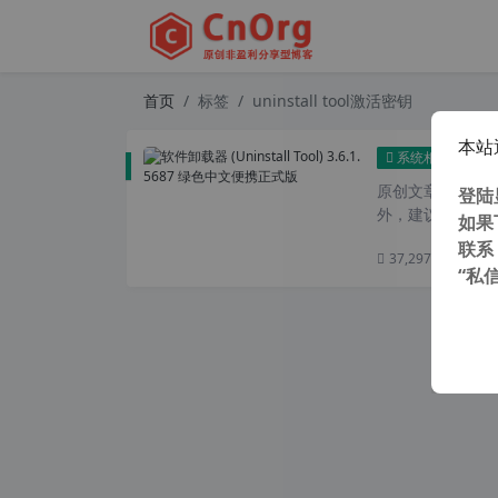
首页
标签
uninstall tool激活密钥
本站
软件卸
系统相关
原创文章，转载请注
登陆
外，建议避开晚上的
如果
联系
37,297 次浏览
次
“私