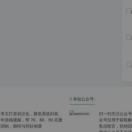
本站公众号:
分享主打原创汉化，聚焦系统封装、
扫一扫关注公众号
戏视频，带 70、80、90 后重
众号仅用于获取解
春回响，期待与同好相遇
私信留言，拒绝回