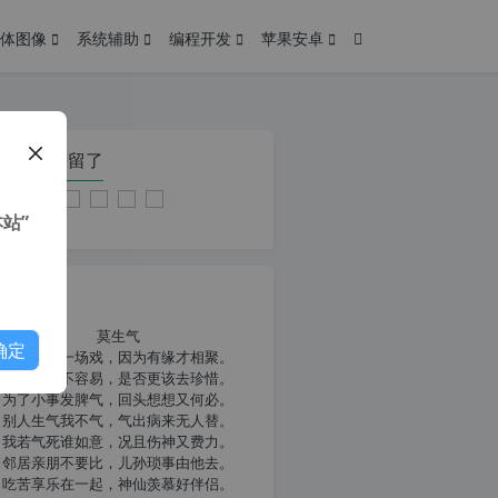
体图像
系统辅助
编程开发
苹果安卓
在本页停留了
站”
我共勉
莫生气
确定
人生就像一场戏，因为有缘才相聚。
相扶到老不容易，是否更该去珍惜。
为了小事发脾气，回头想想又何必。
别人生气我不气，气出病来无人替。
我若气死谁如意，况且伤神又费力。
邻居亲朋不要比，儿孙琐事由他去。
吃苦享乐在一起，神仙羡慕好伴侣。