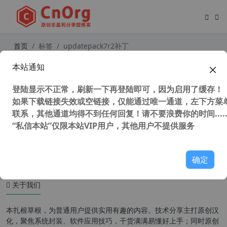
首页
标签
updatepack7r2补丁
本站通知
Win7累积更新离线补丁包 Simplix U
pdatePack7R2 2025.8.12 由俄罗斯
登陆显示不正常，刷新一下再登陆即可，因为启用了缓存！
开发者制作
如果下载链接失效或空链接，仅能通过唯一通道，左下方菜单
联系，其他通道均得不到任何回复！请不要浪费你的时间.....
“私信本站”仅限本站VIP用户，其他用户不提供服务
67,782 次浏览
系统相关
确定
关于我们
本扎根草根，为普通用户提供实用有趣的内容。技术分享主打原创汉
化，聚焦系统封装、软件应用技巧，干货满满易懂好上手；同时原创