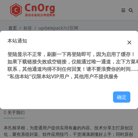
首页
标签
updatepack7r2官网
本站通知
Win7累积更新离线补丁包 Simplix U
pdatePack7R2 2025.8.12 由俄罗斯
登陆显示不正常，刷新一下再登陆即可，因为启用了缓存！
开发者制作
如果下载链接失效或空链接，仅能通过唯一通道，左下方菜单
联系，其他通道均得不到任何回复！请不要浪费你的时间.....
“私信本站”仅限本站VIP用户，其他用户不提供服务
67,782 次浏览
系统相关
确定
关于我们
本扎根草根，为普通用户提供实用有趣的内容。技术分享主打原创汉
化，聚焦系统封装、软件应用技巧，干货满满易懂好上手；同时原创