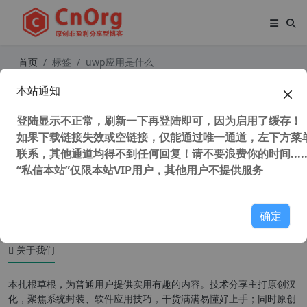
首页
标签
uwp应用是什么
本站通知
通过外链离线下载微软应用商店应用
Microsoft Store 应用并安装appx、
登陆显示不正常，刷新一下再登陆即可，因为启用了缓存！
msix等UWP应用
如果下载链接失效或空链接，仅能通过唯一通道，左下方菜单
联系，其他通道均得不到任何回复！请不要浪费你的时间.....
“私信本站”仅限本站VIP用户，其他用户不提供服务
46,977 次浏览
UWP应用
确定
关于我们
本扎根草根，为普通用户提供实用有趣的内容。技术分享主打原创汉
化，聚焦系统封装、软件应用技巧，干货满满易懂好上手；同时原创