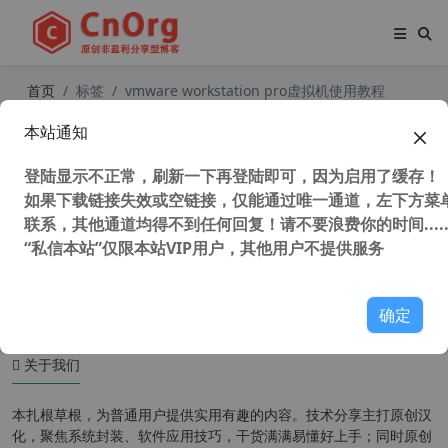
首页
标签
vmware workstation pro虚拟机使用教程
本站通知
VMware Workstation Pro v16.2.4
威睿虚拟机 及历史版本 永久激活密钥
登陆显示不正常，刷新一下再登陆即可，因为启用了缓存！
最后支持虚拟磁盘版本
如果下载链接失效或空链接，仅能通过唯一通道，左下方菜单
联系，其他通道均得不到任何回复！请不要浪费你的时间.....
“私信本站”仅限本站VIP用户，其他用户不提供服务
46,813 次浏览
系统相关
确定
关于我们
本扎根草根，为普通用户提供实用有趣的内容。技术分享主打原创汉
化，聚焦系统封装、软件应用技巧，干货满满易懂好上手；同时原创