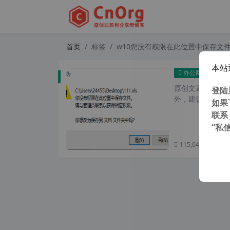
首页
标签
w10您没有权限在此位置中保存文
本站
36
办公网络
原创文章，转载请注
登陆
外，建议避开晚上
如果
联系
“私
115,046 次浏览
次