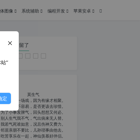
体图像
系统辅助
编程开发
苹果安卓
在本页停留了
站”
我共勉
莫生气
确定
人生就像一场戏，因为有缘才相聚。
相扶到老不容易，是否更该去珍惜。
为了小事发脾气，回头想想又何必。
别人生气我不气，气出病来无人替。
我若气死谁如意，况且伤神又费力。
邻居亲朋不要比，儿孙琐事由他去。
吃苦享乐在一起，神仙羡慕好伴侣。