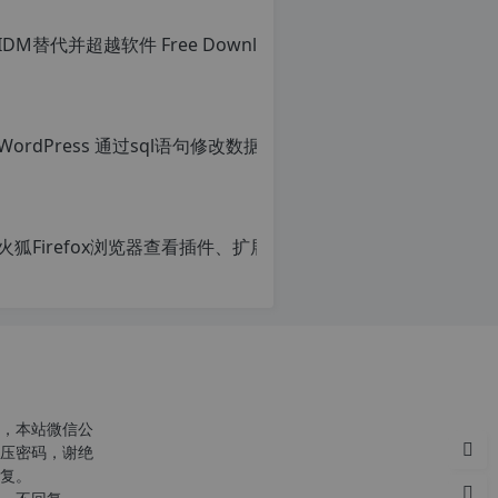
火狐Firef
原
创
文
章，
转
载
请
注
明：
转
，本站微信公
载
压密码，谢绝
自
复。
c