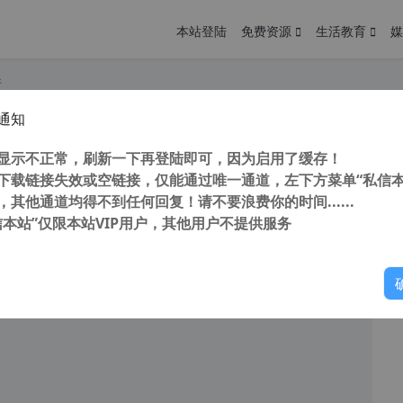
本站登陆
免费资源
生活教育
媒
件
通知
0浏览器下载提示“您没有权限在此位置中保存文件”的解决办法
您
明： 转载自cnorg.12hp.de 注意：由于网站空间位于国
显示不正常，刷新一下再登陆即可，因为启用了缓存！
的访问高峰期...
下载链接失效或空链接，仅能通过唯一通道，左下方菜单“私信本
，其他通道均得不到任何回复！请不要浪费你的时间......
信本站”仅限本站VIP用户，其他用户不提供服务
你
阅读
2026年2月3日