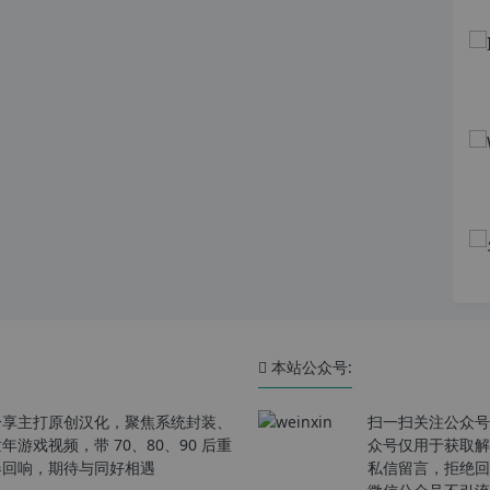
本站公众号:
分享主打原创汉化，聚焦系统封装、
扫一扫关注公众号
戏视频，带 70、80、90 后重
众号仅用于获取解
春回响，期待与同好相遇
私信留言，拒绝回