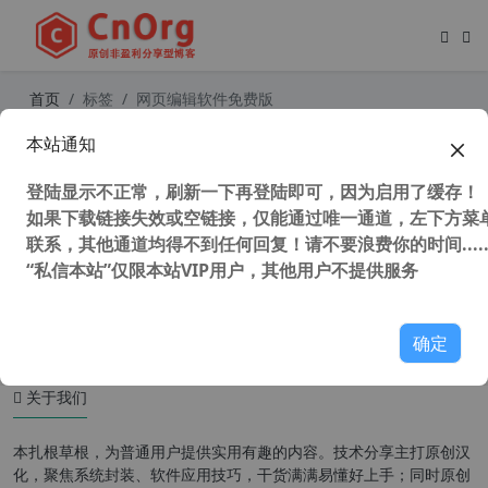
首页
标签
网页编辑软件免费版
本站通知
独家汉化 Namo WebEditor v9.0 中
文版 最好用的网页编辑软件 所见即所
登陆显示不正常，刷新一下再登陆即可，因为启用了缓存！
得
如果下载链接失效或空链接，仅能通过唯一通道，左下方菜单
联系，其他通道均得不到任何回复！请不要浪费你的时间.....
“私信本站”仅限本站VIP用户，其他用户不提供服务
77,299 次浏览
网站相关
确定
关于我们
本扎根草根，为普通用户提供实用有趣的内容。技术分享主打原创汉
化，聚焦系统封装、软件应用技巧，干货满满易懂好上手；同时原创