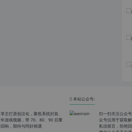
本站公众号:
分享主打原创汉化，聚焦系统封装、
扫一扫关注公众号
戏视频，带 70、80、90 后重
众号仅用于获取解
春回响，期待与同好相遇
私信留言，拒绝回