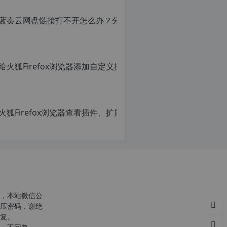
转
载
自
c
n
给火狐Fi
o
r
原
g.
创
1
c
文
2
章，
火狐Firef
h
转
p.
r
载
原
d
g
请
创
e
注
文
注
明：
章，
意：
转
转
由
p
载
载
于
自
请
网
c
注
站
n
明：
空
o
转
，本站微信公
间
r
载
压密码，谢绝
位
g.
自
复。
于
1
c
国