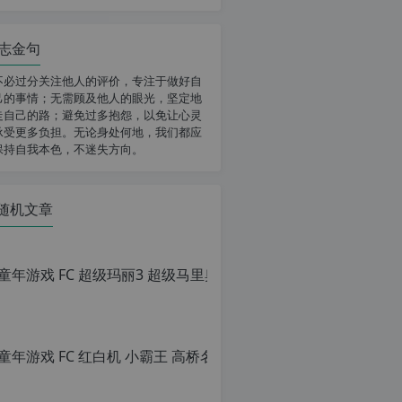
志金句
不必过分关注他人的评价，专注于做好自
己的事情；无需顾及他人的眼光，坚定地
走自己的路；避免过多抱怨，以免让心灵
承受更多负担。无论身处何地，我们都应
保持自我本色，不迷失方向。
随机文章
童年游戏 FC
原
创
文
章，
转
载
请
注
明：