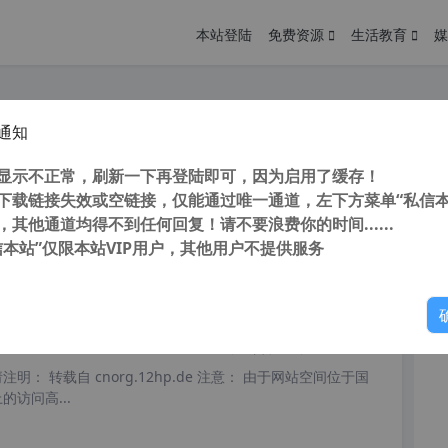
本站登陆
免费资源
生活教育
媒
通知
云音乐 v2.10.3.200198 PC电脑版 去广告精简优化安装版
您
明： 转载自 cnorg.12hp.de 注意： 由于网站空间位于国
显示不正常，刷新一下再登陆即可，因为启用了缓存！
访问高...
下载链接失效或空链接，仅能通过唯一通道，左下方菜单“私信本
，其他通道均得不到任何回复！请不要浪费你的时间......
信本站”仅限本站VIP用户，其他用户不提供服务
你
阅读
2026年1月22日
云音乐 电脑版 v3.1.16.204365 去广告优化安装版
明： 转载自 cnorg.12hp.de 注意： 由于网站空间位于国
访问高...