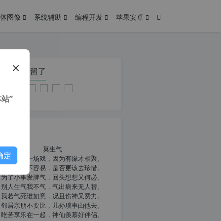
体图像
系统辅助
编程开发
苹果安卓
在本页停留了
站”
我共勉
莫生气
确定
人生就像一场戏，因为有缘才相聚。
相扶到老不容易，是否更该去珍惜。
为了小事发脾气，回头想想又何必。
别人生气我不气，气出病来无人替。
我若气死谁如意，况且伤神又费力。
邻居亲朋不要比，儿孙琐事由他去。
吃苦享乐在一起，神仙羡慕好伴侣。