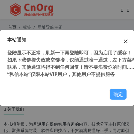
首页
标签
网址导航主题
本站通知
WordPress网址导航主题WebStack
Pro V2.0406完美去授权+插件+数据
登陆显示不正常，刷新一下再登陆即可，因为启用了缓存！
+亲测+安装教程
如果下载链接失效或空链接，仅能通过唯一通道，左下方菜单
联系，其他通道均得不到任何回复！请不要浪费你的时间.....
“私信本站”仅限本站VIP用户，其他用户不提供服务
121,827 次浏览
WordPress主题
确定
关于我们
本扎根草根，为普通用户提供实用有趣的内容。技术分享主打原创汉
化，聚焦系统封装、软件应用技巧，干货满满易懂好上手；同时原创