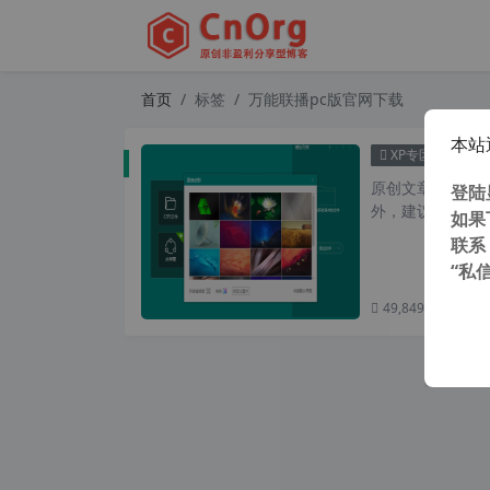
首页
标签
万能联播pc版官网下载
本站
支持win
XP专区
原创文章，转载请注
登陆
外，建议避开晚上的
如果
联系
“私
49,849 次浏览
次