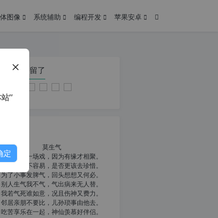
体图像
系统辅助
编程开发
苹果安卓
在本页停留了
站”
我共勉
莫生气
确定
人生就像一场戏，因为有缘才相聚。
相扶到老不容易，是否更该去珍惜。
为了小事发脾气，回头想想又何必。
别人生气我不气，气出病来无人替。
我若气死谁如意，况且伤神又费力。
邻居亲朋不要比，儿孙琐事由他去。
吃苦享乐在一起，神仙羡慕好伴侣。