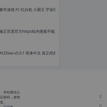
童年游戏
转
载
原
自
创
c
文
n
章，
o
转
r
载
g.
请
1
注
2
明：
ACD
h
转
p.
载
原
d
自
创
e
c
文
注
n
章，
意：
o
转
由
r
载
于
g.
请
网
1
注
站
2
明：
空
h
转
，本站微信公
间
p.
载
压密码，谢绝
位
d
自
复。
于
e
c
国