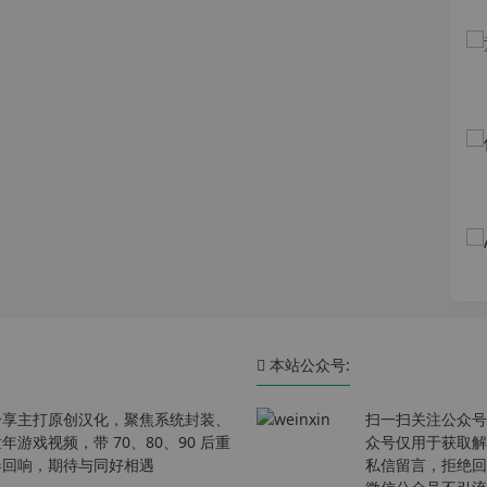
本站公众号:
分享主打原创汉化，聚焦系统封装、
扫一扫关注公众号
戏视频，带 70、80、90 后重
众号仅用于获取解
春回响，期待与同好相遇
私信留言，拒绝回