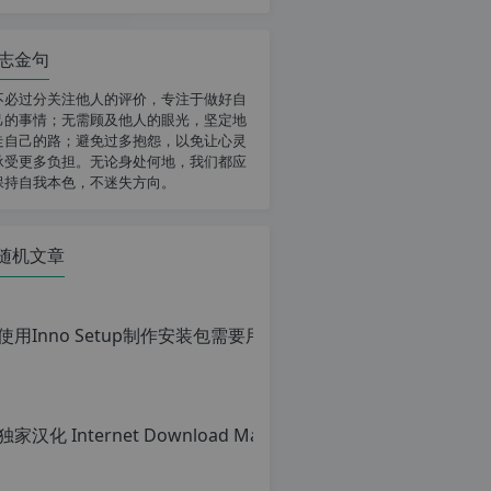
志金句
不必过分关注他人的评价，专注于做好自
己的事情；无需顾及他人的眼光，坚定地
走自己的路；避免过多抱怨，以免让心灵
承受更多负担。无论身处何地，我们都应
保持自我本色，不迷失方向。
随机文章
使用Inno Setu
原
创
文
章，
转
载
请
注
明：