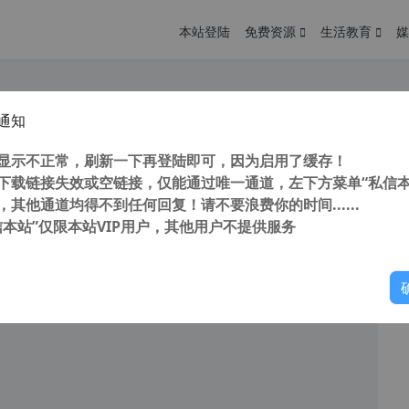
本站登陆
免费资源
生活教育
媒
通知
xp视频播放器 爱奇艺万能联播 PC版 v5.4.1.5408 官方版 最后支持winxp版本
您
明： 转载自 cnorg.12hp.de 注意： 由于网站空间位于国
显示不正常，刷新一下再登陆即可，因为启用了缓存！
访问高...
下载链接失效或空链接，仅能通过唯一通道，左下方菜单“私信本
，其他通道均得不到任何回复！请不要浪费你的时间......
信本站”仅限本站VIP用户，其他用户不提供服务
你
阅读
2025年10月30日