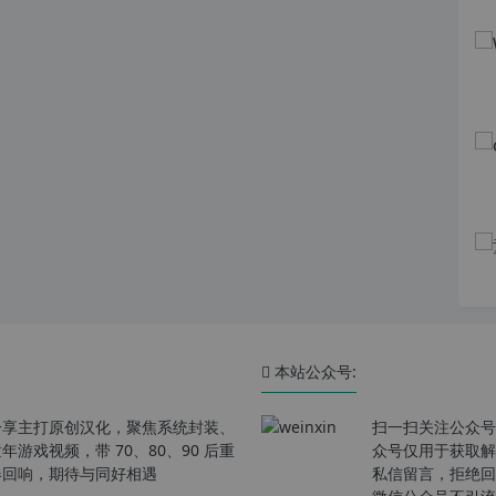
本站公众号:
分享主打原创汉化，聚焦系统封装、
扫一扫关注公众号
戏视频，带 70、80、90 后重
众号仅用于获取解
春回响，期待与同好相遇
私信留言，拒绝回