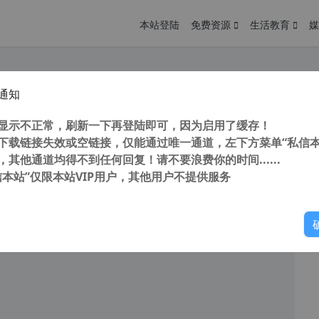
本站登陆
免费资源
生活教育
媒
通知
F专业版 PDFelement v9.1.5.1975 x64 中文特别版 万兴PDF专家 全能PDF编辑器
您
明： 转载自cnorg.12hp.de 注意：由于网站空间位于国
显示不正常，刷新一下再登陆即可，因为启用了缓存！
的访问高峰期...
下载链接失效或空链接，仅能通过唯一通道，左下方菜单“私信本
，其他通道均得不到任何回复！请不要浪费你的时间......
信本站”仅限本站VIP用户，其他用户不提供服务
你
阅读
2025年12月14日