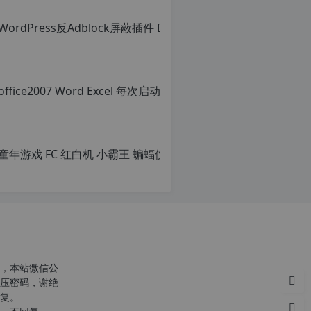
office
原
创
文
章，
转
载
请
注
明：
转
载
自
c
n
o
，本站微信公
r
压密码，谢绝
g.
复。
1