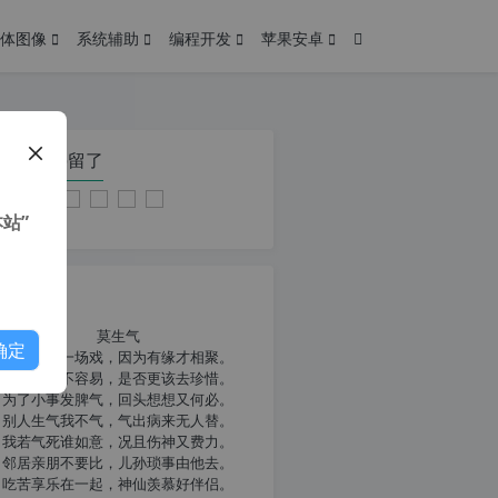
体图像
系统辅助
编程开发
苹果安卓
在本页停留了
站”
我共勉
莫生气
确定
人生就像一场戏，因为有缘才相聚。
相扶到老不容易，是否更该去珍惜。
为了小事发脾气，回头想想又何必。
别人生气我不气，气出病来无人替。
我若气死谁如意，况且伤神又费力。
邻居亲朋不要比，儿孙琐事由他去。
吃苦享乐在一起，神仙羡慕好伴侣。