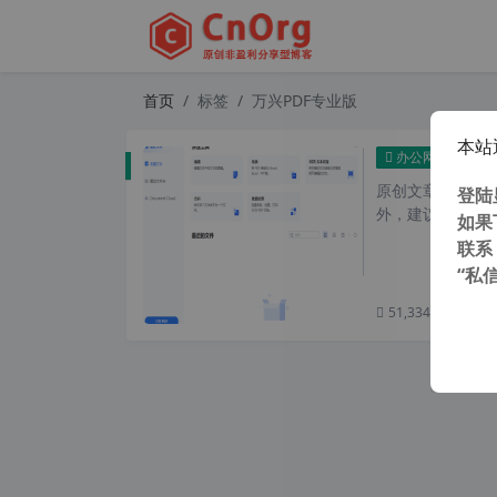
首页
标签
万兴PDF专业版
本站
万兴PD
办公网络
原创文章，转载请注
登陆
外，建议避开晚上
如果
联系
“私
51,334 次浏览
次