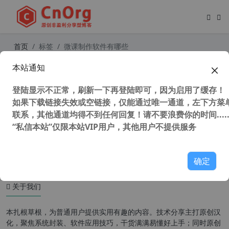
首页
标签
微课制作软件有哪些
本站通知
独家汉化 iSpring Suite v11.3.3 PPT
动画制作工具 交互式课件制作工具 微
登陆显示不正常，刷新一下再登陆即可，因为启用了缓存！
课制作工具 PPT转SWF软件
如果下载链接失效或空链接，仅能通过唯一通道，左下方菜单
联系，其他通道均得不到任何回复！请不要浪费你的时间.....
“私信本站”仅限本站VIP用户，其他用户不提供服务
52,048 次浏览
办公网络
确定
关于我们
本扎根草根，为普通用户提供实用有趣的内容。技术分享主打原创汉
化，聚焦系统封装、软件应用技巧，干货满满易懂好上手；同时原创