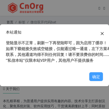
首页
标签
微信双开代码bat
本站通知
独家 企业带宽救星！ 微信v4.1.1.19 x
64 电脑双开版 免广告 阻止升级 不修
登陆显示不正常，刷新一下再登陆即可，因为启用了缓存！
改官方文件
如果下载链接失效或空链接，仅能通过唯一通道，左下方菜单
联系，其他通道均得不到任何回复！请不要浪费你的时间.....
“私信本站”仅限本站VIP用户，其他用户不提供服务
14,847 次浏览
办公网络
确定
关于我们
本扎根草根，为普通用户提供实用有趣的内容。技术分享主打原创汉
化，聚焦系统封装、软件应用技巧，干货满满易懂好上手；同时原创