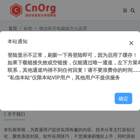
首页
标签
微信双开电脑版怎么设置
本站通知
独家 企业带宽救星！ 微信v4.1.1.19 x
64 电脑双开版 免广告 阻止升级 不修
登陆显示不正常，刷新一下再登陆即可，因为启用了缓存！
改官方文件
如果下载链接失效或空链接，仅能通过唯一通道，左下方菜单
联系，其他通道均得不到任何回复！请不要浪费你的时间.....
“私信本站”仅限本站VIP用户，其他用户不提供服务
14,847 次浏览
办公网络
确定
关于我们
本扎根草根，为普通用户提供实用有趣的内容。技术分享主打原创汉
化，聚焦系统封装、软件应用技巧，干货满满易懂好上手；同时原创