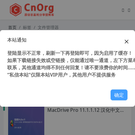
首页
标签
文件管理器
本站通知
AriaNgGUI for Windows v3.1.2 桌
面版 Aria2一键启动图形界面 百度网
登陆显示不正常，刷新一下再登陆即可，因为启用了缓存！
盘不限速下载工具
如果下载链接失效或空链接，仅能通过唯一通道，左下方菜单
联系，其他通道均得不到任何回复！请不要浪费你的时间.....
“私信本站”仅限本站VIP用户，其他用户不提供服务
35,330 次浏览
办公网络
确定
独家汉化 WIN 下 MAC磁盘读取工具
MacDrive Pro 11.1.1.12 汉化中文特
别版 支持黑白苹果