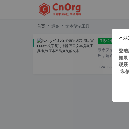
首页
标签
文本复制工具
本站
Text
系统相关
原创文章，转载请注
登陆
外，建议避开晚上的
如果
联系
24,088 次浏览
次
“私