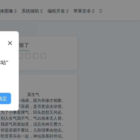
体图像
系统辅助
编程开发
苹果安卓
在本页停留了
站”
我共勉
莫生气
确定
人生就像一场戏，因为有缘才相聚。
相扶到老不容易，是否更该去珍惜。
为了小事发脾气，回头想想又何必。
别人生气我不气，气出病来无人替。
我若气死谁如意，况且伤神又费力。
邻居亲朋不要比，儿孙琐事由他去。
吃苦享乐在一起，神仙羡慕好伴侣。