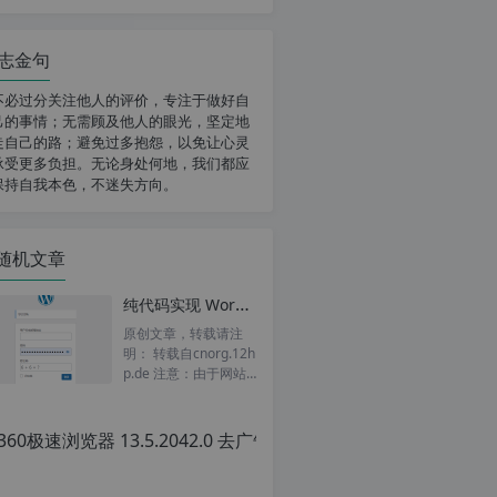
志金句
不必过分关注他人的评价，专注于做好自
己的事情；无需顾及他人的眼光，坚定地
走自己的路；避免过多抱怨，以免让心灵
承受更多负担。无论身处何地，我们都应
保持自我本色，不迷失方向。
随机文章
纯代码实现 WordPress 后台登录添加验证码功能(实测有效)
原创文章，转载请注
明： 转载自cnorg.12h
p.de 注意：由于网站
空间位于国外，建议避
36
开晚上的访问高峰期...
原
创
文
章