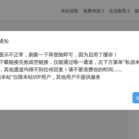
本站登陆
免费资源
生活教育
媒
通知
ify v1.10.3 心语家园加强版 Windows文字复制神器 窗口文本提取工具 复制原本不能复制的文本
您
明： 转载自 cnorg.12hp.de 注意： 由于网站空间位于国
显示不正常，刷新一下再登陆即可，因为启用了缓存！
访问高...
下载链接失效或空链接，仅能通过唯一通道，左下方菜单“私信本
，其他通道均得不到任何回复！请不要浪费你的时间......
阅读
2025年11月30日
信本站”仅限本站VIP用户，其他用户不提供服务
你