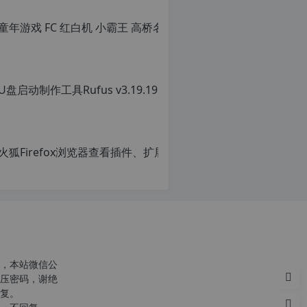
转
载
请
注
明
转
载
自
c
n
火狐Firef
o
r
原
g.
创
1
c
文
2
章，
h
转
p.
r
载
d
g
请
e
注
注
明：
意
转
，本站微信公
由
p
载
压密码，谢绝
于
自
复。
网
c
站