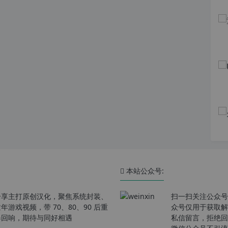
本站公众号:
分享主打原创汉化，聚焦系统封装、
扫一扫关注公众号
戏视频，带 70、80、90 后重
众号仅用于获取解
春回响，期待与同好相遇
私信留言，拒绝回