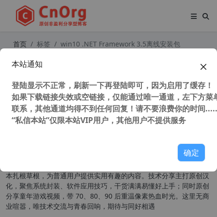
首页
标签
win10 .NET Framework 3.5离线安装包
本站通知
Windows 10、11 和 2016 .NET Fra
mework 3.5离线安装包 Win10、11
登陆显示不正常，刷新一下再登陆即可，因为启用了缓存！
和2016离线安装.NET Framework3.5
如果下载链接失效或空链接，仅能通过唯一通道，左下方菜单
联系，其他通道均得不到任何回复！请不要浪费你的时间.....
49,924 次浏览
系统相关
“私信本站”仅限本站VIP用户，其他用户不提供服务
关于我们
确定
本扎根草根，为普通用户提供实用有趣的内容。技术分享主打原创汉
化，聚焦系统封装、软件应用技巧，干货满满易懂好上手；同时原创
分享童年游戏视频，带 70、80、90 后重温像素热血时光。这里无商
业喧嚣，唯技术交流与青春回响，期待与同好相遇